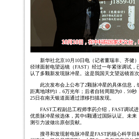
新华社北京10月10日电（记者董瑞丰、齐健）
径球面射电望远镜（FAST）经过一年紧张调试
认了多颗新发现脉冲星。这是我国天文望远镜首
此次发布会上公布了2颗脉冲星的具体信息，编号分别
距离地球约1．6万光年；后者自转周期为0．59秒，
25日在南天银道面通过漂移扫描发现。
FAST工程副总工程师李菂介绍，FAST调
优质脉冲星候选体，其中6颗通过国际认证。未来
测引力波做出原创贡献。
搜寻和发现射电脉冲星是FAST的核心科学