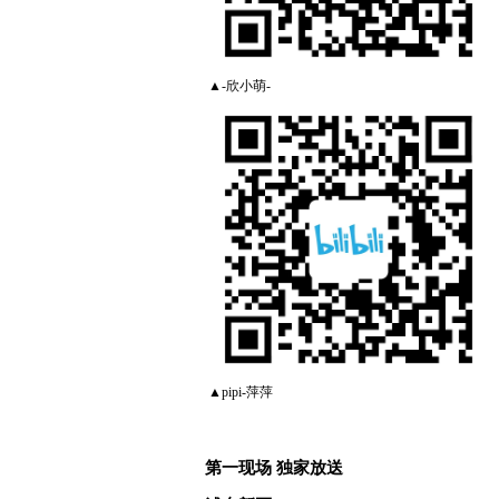
▲-欣小萌-
▲pipi-萍萍
第一现场 独家放送