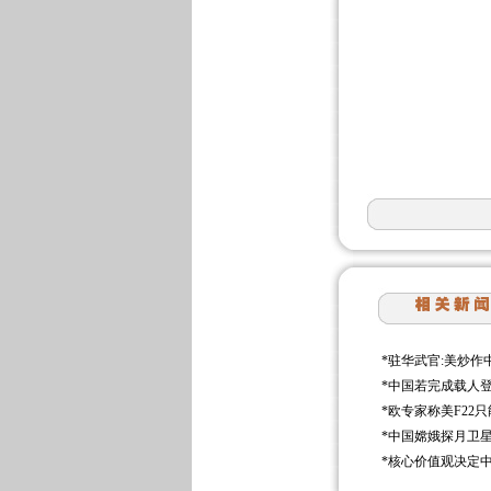
*
驻华武官:美炒作
*
中国若完成载人
*
欧专家称美F22
*
中国嫦娥探月卫
*
核心价值观决定