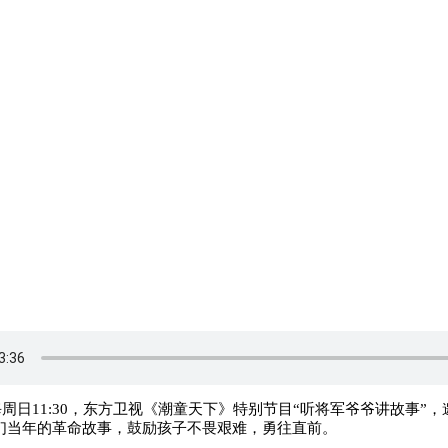
每周日11:30，东方卫视《潮童天下》特别节目“听将军爷爷讲故事”，
们当年的革命故事，鼓励孩子不畏艰难，勇往直前。