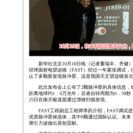
新华社北京10月10日电（记者董瑞丰、齐健）
径球面射电望远镜（FAST）经过一年紧张调试
认了多颗新发现脉冲星。这是我国天文望远镜首
此次发布会上公布了2颗脉冲星的具体信息，编号分别
距离地球约1．6万光年；后者自转周期为0．59秒，
25日在南天银道面通过漂移扫描发现。
FAST工程副总工程师李菂介绍，FAST调
优质脉冲星候选体，其中6颗通过国际认证。未来
测引力波做出原创贡献。