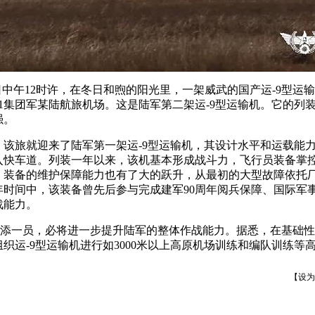
日中午12时许，在冬日和煦的阳光里，一架威武的国产运-9型运
1集团军某陆航旅机场。这是陆军第二架运-9型运输机。它的列
强。
日，该旅就迎来了陆军第一架运-9型运输机，其设计水平和运载能
入快车道。列装一年以来，该机基本形成战斗力，飞行员装备掌
，装备的维护保障能力也有了大的跃升，从最初的大型故障依托
时间中，该装备曾先后参与完成建军90周年阅兵保障、国际军事比
战能力。
又添一员，必将进一步提升陆军的整体作战能力。据悉，在基础
织运-9型运输机进行如3000米以上高原机场训练和编队训练等
【
设为