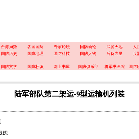
台海局势
各国国防
专家论坛
国防新论
武警天地
人
国防历史
国防地理
国防科技
国防人物
后备力量
兵
国防文学
国防标识
网上书屋
国防俱乐部
将军书画院
国防
陆军部队第二架运-9型运输机列装
网
银妮