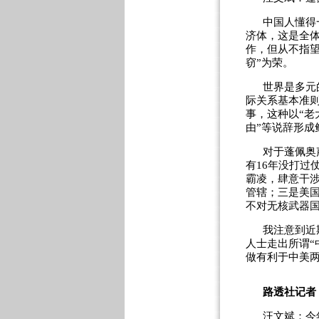
中国人懂得
济体，这是全
作，但从不指望
窃”为荣。
世界是多元
际关系基本准
事，这种以“老
由”等说辞形成
对于蓬佩奥
有16年没打过
霸凌，肆意干
管辖；三是美国
不对无核武器
我注意到近
人士走出所谓“
做有利于中美
路透社记者
汪文斌：今