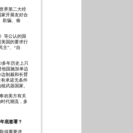
世界第二大经
国家开展友好合
、欺骗、偷
》等公认的国
照美国的要求行
主”、“自
0多年历史上只
对他国施加单边
单边制裁和长臂
没有承诺无条件
的核武器国家。
奉劝美方有关
的时代潮流，多
0年底签署？
，取得重要进