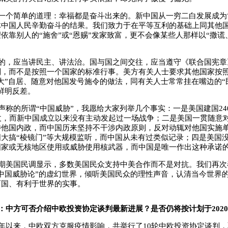
一个简单的道理：幸福都是奋斗出来的。新中国从一穷二白发展成为
体中国人民辛勤奋斗的结果。我们致力于在平等互利的基础上同其他
依靠别人的“施舍”或“恩赐”发家致富，更不会像某些人那样以“撒谎
的，应当讲民主、讲法治。国与国之间交往，应当遵守《联合国宪章
则，而不是按照一个国家的标准行事。美方有关人士要求其他国家按
大”自居、随意对他国发号施令的做法，同有关人士常常挂在嘴边的“民
鲜明反差。
声称的所谓“中国威胁”，我愿给大家列举几个事实：一是美国建国24
仗，而新中国成立以来没有主动发起过一场战争；二是美国一贯随意
涉他国内政，而中国历来坚持不干涉内政原则，反对动辄对他国实施
大搞“棱镜门”等大规模监听，而中国从未有过类似记录；四是美国
国家或无核地区使用或威胁使用核武器，而中国是唯一作出这种承诺
期美国民调显示，多数美国民众支持中美合作而不是对抗。我们再次
中国威胁论”的虚幻世界，倾听美国民众的理性声音，认清当今世界
两国、有利于世界的实事。
：中方可否介绍中欧投资协定谈判最新进展？是否仍将按计划于202
年以来，中欧双方克服疫情影响，共举行了10轮中欧投资协定谈判