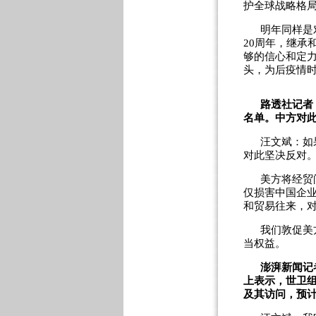
护全球战略格
明年同样是
20周年，继承
够的信心和定
头，为后疫情
路透社记者
名单。中方对
汪文斌：如
对此坚决反对
美方将经贸
仅损害中国企
和贸易往来，
我们敦促美
当权益。
澎湃新闻记
上表示，世卫
及其访问，预