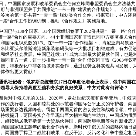
日，中国国家发展和改革委员会主任何立峰同非盟委员会主席法基共
府与非洲联盟关于共同推进“一带一路”建设的合作规划》。《合作
签署的第一份共建“一带一路”规划类合作文件。根据安排，中方还
一路”合作工作协调机制，推动《合作规划》实施落地。
中国已与138个国家、31个国际组织签署了202份共建“一带一路”合
带一路”合作的重要方向。44个非洲国家和非盟已同中方签署相关合
和国际组织总数的1/3。在“一带一路”合作框架下，肯尼亚内马铁路
纳米比亚沃尔维斯湾港新集装箱码头等一大批项目相继建成，有力促
和经济社会发展。中国已连续11年成为非洲最大贸易伙伴国，也是
愿同非方一道，进一步推动“一带一路”合作倡议同非盟《2063年议
对接，积极深化中非各领域务实合作，通过优势互补实现共同发展，
同体作出更大贡献！
通讯社记者：俄罗斯总统普京17日在年度记者会上表示，俄中两国
国领导人保持着高度互信和务实的良好关系，中方对此有何评论？
谢你对中俄关系的关注。2020年，身处世纪灾疫和百年变局，中俄
合作的践行者、大国和睦共处的示范者和国际公平正义的守护者。两
多场重要多边视频峰会。得益于两国元首的密切交往和战略引领，中
系持续提升，两国务实合作呈现出巨大韧性和内生动力。中国成为俄
国、继续稳居俄罗斯第一大贸易伙伴国，两国跨境电商等合作新业态
出两国国家级主题年的最长合作清单。新时代中俄关系的战略内涵日
固。两国携手捍卫二战胜利成果，在反干涉、反污名化斗争中坚定相