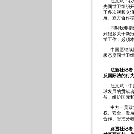
汪文斌：我
先同世卫组织
了多次视频交
展。双方合作
同时我要指
到很多关于新
学工作，必须
中国愿继续
极态度同世卫
法新社记者
反国际法的行
汪文斌：中
球发展的贡献
益，维护国际
中方一贯致
权、安全、发
合作、管控分
路透社记者