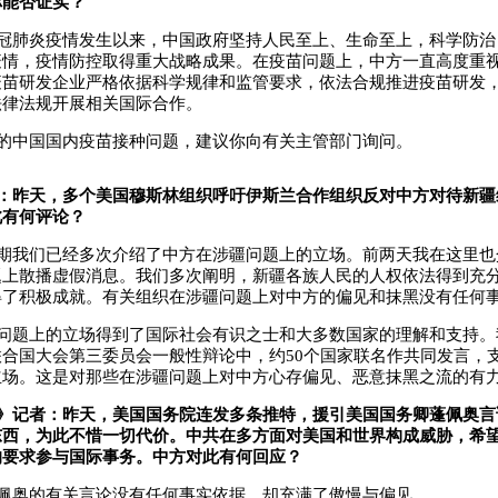
你能否证实？
冠肺炎疫情发生以来，中国政府坚持人民至上、生命至上，科学防治
疫情，疫情防控取得重大战略成果。在疫苗问题上，中方一直高度重
疫苗研发企业严格依据科学规律和监管要求，依法合规推进疫苗研发
法律法规开展相关国际合作。
的中国国内疫苗接种问题，建议你向有关主管部门询问。
：昨天，多个美国穆斯林组织呼吁伊斯兰合作组织反对中方对待新疆
此有何评论？
期我们已经多次介绍了中方在涉疆问题上的立场。前两天我在这里也
题上散播虚假消息。我们多次阐明，新疆各族人民的人权依法得到充
得了积极成就。有关组织在涉疆问题上对中方的偏见和抹黑没有任何
问题上的立场得到了国际社会有识之士和大多数国家的理解和支持。
合国大会第三委员会一般性辩论中，约50个国家联名作共同发言，
立场。这是对那些在涉疆问题上对中方心存偏见、恶意抹黑之流的有
》记者：昨天，美国国务院连发多条推特，援引美国国务卿蓬佩奥言
东西，为此不惜一切代价。中共在多方面对美国和世界构成威胁，希
的要求参与国际事务。中方对此有何回应？
佩奥的有关言论没有任何事实依据，却充满了傲慢与偏见。