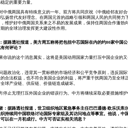
局稳定的重要力量。
对中俄两国具有特殊意义的一年。双方将共同庆祝《中俄睦邻友好合
和弘扬世代友好理念。在两国元首的战略引领和两国人民的共同努力
力，维护好中俄两国关系来之不易的发展成果，保持住两国合作蓬勃
时期的全球治理发挥更大建设性作用。
：据路透社报道，美方周五称将把包括中芯国际在内的约80家中国
此有何评论？
果你说的这个消息属实，这将是美国动用国家力量打压中国企业的又
。
问题政治化，违背其一贯标榜的市场经济和公平竞争原则，违反国际
业的合法权益，也不符合美国企业的利益，将严重干扰两国乃至全球
对全球产业链、供应链、价值链造成破坏。
方停止无理打压外国企业的错误行为。中方将继续采取必要措施维护
者：据路透社报道，世卫组织地区紧急事务主任巴巴通德·欧乐沃库尔
组织持续同中国联络讨论国际专家组及其访问地点等事宜。他说，中
计可以在一月初成行。中方可否证实相关消息？