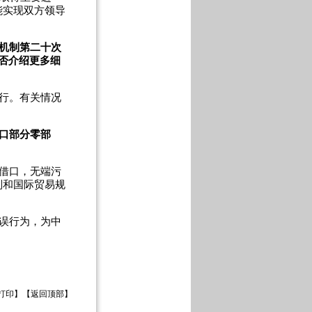
能实现双方领导
机制第二十次
否介绍更多细
行。有关情况
口部分零部
借口，无端污
则和国际贸易规
误行为，为中
打印
】【
返回顶部
】