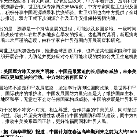
昨天已经回答了有关问题。疫情发生以来，中方本着开放、透明和负
开展溯源合作。世卫组织专家两次来华考察，中方专家同世卫组织及
流，积极分享中国溯源成果和抗疫经验。世卫组织也向中方提供了全
稳步推进。双方正就下步溯源合作及工作安排保持密切沟通。
出的是，溯源是一个持续发展的过程，可能涉及多国多地。一段时间
冠肺炎疫情去年在世界多地多点暴发的报道。这也再次说明，新冠病
本着非常严谨的态度，由科学家在世界范围内开展调查和研究。
同世卫组织加强合作，推进全球溯源工作。也希望其他国家能和中国
组织开展合作，为防范并更好应对今后可能出现的类似公共卫生危机
：美国军方昨天发表声明称，中国是最紧迫的长期战略威胁，未来美
为采取更加坚决的行动。中方对此有何回应？
国始终不渝走和平发展道路，坚定奉行防御性国防政策，是世界和平
者、国际秩序的维护者。中国发展国防力量完全是为了维护国家主权
和地区和平，无意也不会对任何国家构成威胁。中国的发展是世界和
力于发展不冲突不对抗、相互尊重、合作共赢的中美关系，同时坚定
展利益。我们希望美方理性客观看待中国的国防和军队建设，同中方
歧，推动中美关系重回正轨，更好造福两国和世界人民。
：据《南华早报》报道，中国计划在春运高峰期到来之前为大约500