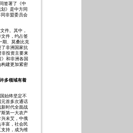
同签署了《中
规划》是中方同
将同非盟委员会
作文件。其中，
作文件，约占签
一期、莫桑比克
进了非洲国家抗
对非投资主要来
程》和非洲各国
为构建更加紧密
在许多领域有着
两国始终坚定不
国元首多次通话
俄新时代全面战
罗斯第一大农产
方兴未艾，中俄
益丰富，社会民
互支持，成为维