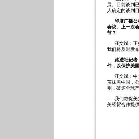
展。目前谈判
人确定的谈判
印度广播公
会议。上一次
节？
汪文斌：正
我们将及时发
路透社记者
件，以保护美
汪文斌：中
蔑抹黑中国，
则，破坏全球
我们敦促美
美经贸合作提