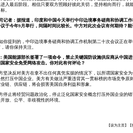
已进入最后阶段。相信只要双方照顾好彼此关切，坚持相向而行，就
目标。
司记者：据报道，印度和中国今天举行中印边境事务磋商和协调工作
会议于今年9月举行，间隔时间比较长。中方对此次会议有何期待？能
如你提到的，中印边境事务磋商和协调工作机制第二十次会议正在举
布，请你保持关注。
：美国能源部长签署了一项命令，禁止关键国防设施供应商从中国进
国国家安全免受网络攻击。你对此有何评论？
方坚决反对美方在拿不出任何真凭实据的情况下，以所谓国家安全为
公然打压中国企业。美方有关做法严重违背其一贯标榜的市场竞争原
产业链、供应链，将会损害美国自身利益和形象。
方停止将经贸问题政治化，停止泛化国家安全概念打压外国企业的错
供开放、公平、非歧视性的环境。
【
设为主页
】【