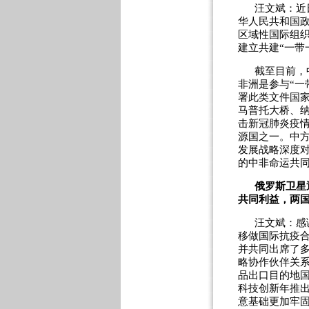
汪文斌：近
华人民共和国政
区域性国际组织
建立共建“一带
截至目前，
非洲是参与“一
署此类文件国家
马普托大桥、
击新冠肺炎疫情
源国之一。中方
发展战略深度
的中非命运共
俄罗斯卫星
共同利益，两
汪文斌：感
移做国际抗疫
并共同出席了
略协作伙伴关
品出口目的地
科技创新年推
意基础更加牢