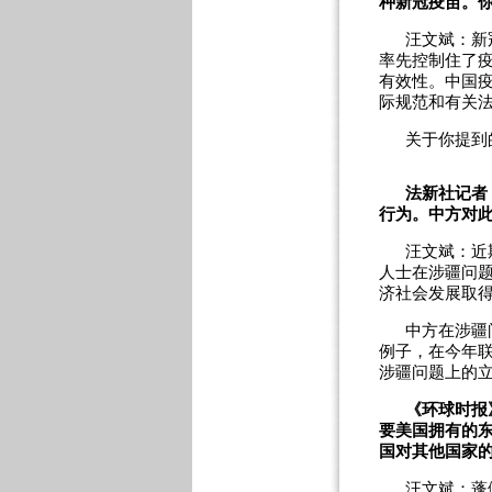
种新冠疫苗。
汪文斌：新
率先控制住了
有效性。中国
际规范和有关
关于你提到
法新社记者
行为。中方对
汪文斌：近
人士在涉疆问
济社会发展取
中方在涉疆
例子，在今年联
涉疆问题上的
《环球时报
要美国拥有的
国对其他国家
汪文斌：蓬