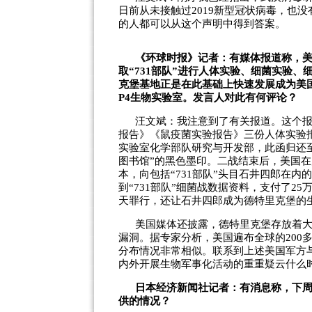
日前从未接触过2019新型冠状病毒，也
的人都可以从这个声明中得到答案。
《环球时报》记者：有媒体报道称，美
取“731部队”进行人体实验、细菌实验
克堡基地正是在此基础上快速发展成为美
P4生物实验室。发言人对此有何评论？
汪文斌：我注意到了有关报道。这个报
报告》《鼠疫菌实验报告》三份人体实验
实验室化学部队研究与开发部，此函归还
图书馆”的黑色墨印。二战结束后，美国
本，向包括“731部队”头目石井四郎在内
到“731部队”细菌战数据资料，支付了25
天罪行，还让石井四郎成为德特里克堡的
美国媒体还披露，德特里克堡存放着
漏洞。据专家分析，美国遍布全球的200
分布情况非常相似。联系到上述美国军方与
内外开展生物军事化活动的重重疑云什么
日本经济新闻社记者：有消息称，下
供的情况？