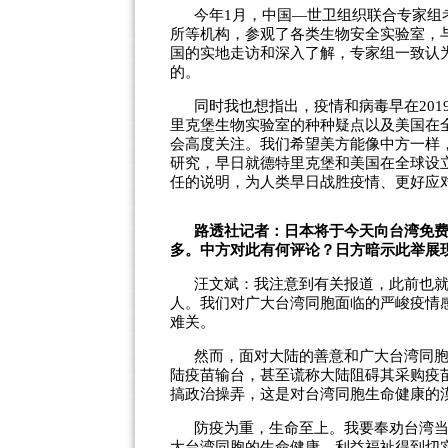
今年1月，中国—世卫组织联合专家组
所等机构，参观了各类生物安全实验室，
国的实地走访和深入了解，专家组一致认
的。
同时我也想指出，疫情和病毒早在20
里克堡生物实验室的种种疑点以及美国在全
会高度关注。我们希望美方能像中方一样
研究，早日就德特里克堡和美国在全球设立
任的说明，为人类早日战胜疫情、更好应
路透社记者：日本将于今天向台湾免费
多。中方对此有何评论？日方暗示此举展
汪文斌：我注意到有关报道，此前也
人。我们对广大台湾同胞面临的严峻疫情
难关。
然而，面对大陆的善意和广大台湾同
陆疫苗输台，甚至谎称大陆阻碍其采购疫
搞政治操弄，这是对台湾同胞生命健康的
防疫为重，生命至上。我要奉劝台湾
大台湾同胞的生命健康、利益福祉得到切