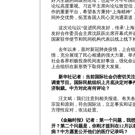
好为主题的高级别论坛，也是中方今年围
论坛高度重视。习近平主席向论坛致贺信
作的重要平台，希望各方秉持“上海精神
间外交优势，拓宽各国人民心灵沟通渠道
这次论坛以“促进民间友好，传承‘上
友好合作委员会主席沈跃跃出席开幕式并
国家驻华使节和民间机构代表以线上线下
去年以来，面对新冠肺炎疫情，上合
情，充分展现了民心相通的强大力量。举
社会各界积极投身民间友好事业，强化命
上合组织在新形势下取得更大发展。
新华社记者：当前国际社会仍密切关
调查节目。国际民航组织上月底决定对事件
济制裁。中方对此有何评论？
汪文斌：我们注意到相关报道。有关
宗旨和原则，符合国际法，立足事实和证
方理性应对，依法处置。
《金融时报》记者：第一个问题，我想
开？第二个问题是，你刚才提到在12月
病？中方愿意公开他们的医疗记录吗？