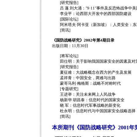
[研究报告]
吕 蓬 刘大涌："9·11"事件及反恐怖战争中
李业平：论西部大开发中的西部国防建设
[国际论坛]
阿米塔夫·阿卡亚（新加坡）：人类安全：东
[简讯]
《国防战略研究》2002年第4期目录
出版日期：11月30日
[将军论坛]
田仕明：关于影响我国国家安全的因素及对
[研究报告]
夏征难：大战略概念在西方的产生及发展
孟祥青：中国安全，两难与出路
蒙哥马利·梅格斯：战略不对称时代
[专题研究]
王进举：关注未来网上人民战争
杨新华 胡昌泰：信息时代的国家安全
晓 军：信息时代军事战略的新变化
杜永明：信息时代与中国国家安全战略选择
[简讯]
本所期刊《国防战略研究》2001年