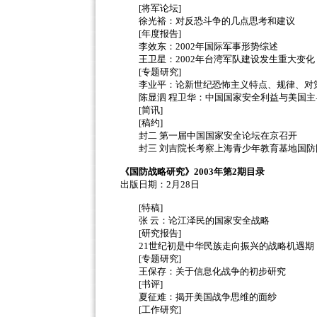
[将军论坛]
徐光裕：对反恐斗争的几点思考和建议
[年度报告]
李效东：2002年国际军事形势综述
王卫星：2002年台湾军队建设发生重大变化
[专题研究]
李业平：论新世纪恐怖主义特点、规律、对
陈显泗 程卫华：中国国家安全利益与美国主
[简讯]
[稿约]
封二 第一届中国国家安全论坛在京召开
封三 刘吉院长考察上海青少年教育基地国防
《国防战略研究》2003年第2期目录
出版日期：2月28日
[特稿]
张 云：论江泽民的国家安全战略
[研究报告]
21世纪初是中华民族走向振兴的战略机遇期
[专题研究]
王保存：关于信息化战争的初步研究
[书评]
夏征难：揭开美国战争思维的面纱
[工作研究]