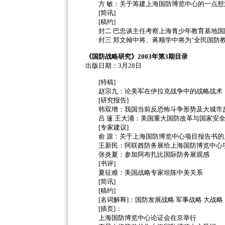
方 敏：关于筹建上海国防博览中心的一点想
[简讯]
[稿约]
封二 巴忠谈主任考察上海青少年教育基地国
封三 郑文翰中将、蒋顺学中将为"全民国防教
《国防战略研究》2003年第3期目录
出版日期：3月28日
[特稿]
赵宗九：论美军在伊拉克战争中的战略战术
[研究报告]
韩双增：我国当前反恐怖斗争形势及大城市
吕 篷 王大涌：美国重大国防改革与国家安
[专家建议]
俞 源：关于上海国防博览中心项目报告书的
王新民：阿联酋防务展给上海国防博览中心
张炎夏：参加阿布扎比国际防务展观感
[书评]
夏征难：美国战略专家坦陈中美关系
[简讯]
[稿约]
[名词解释]：国防发展战略 军事战略 大战略
[插页]：
上海国防博览中心论证会在京举行