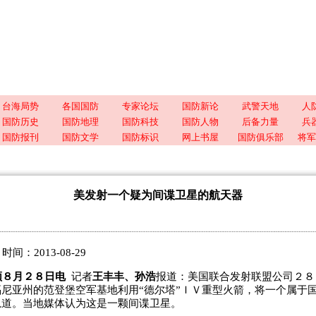
台海局势
各国国防
专家论坛
国防新论
武警天地
人
国防历史
国防地理
国防科技
国防人物
后备力量
兵
国防报刊
国防文学
国防标识
网上书屋
国防俱乐部
将军
美发射一个疑为间谍卫星的航天器
：2013-08-29
顿８月２８日电
记者
王丰丰、孙浩
报道：美国联合发射联盟公司２８
尼亚州的范登堡空军基地利用“德尔塔”ＩＶ重型火箭，将一个属于
轨道。当地媒体认为这是一颗间谍卫星。