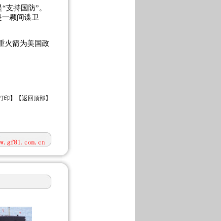
“支持国防”。
是一颗间谍卫
重火箭为美国政
打印
】【
返回顶部
】