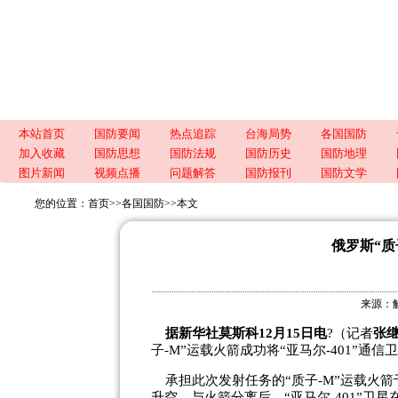
本站首页
国防要闻
热点追踪
台海局势
各国国防
加入收藏
国防思想
国防法规
国防历史
国防地理
图片新闻
视频点播
问题解答
国防报刊
国防文学
您的位置：
首页
>>
各国国防
>>
本文
俄罗斯“质
来源：解
据新华社莫斯科12月15日电
?（记者
张
子-M”运载火箭成功将“亚马尔-401”通
承担此次发射任务的“质子-M”运载火箭
升空。与火箭分离后，“亚马尔-401”卫