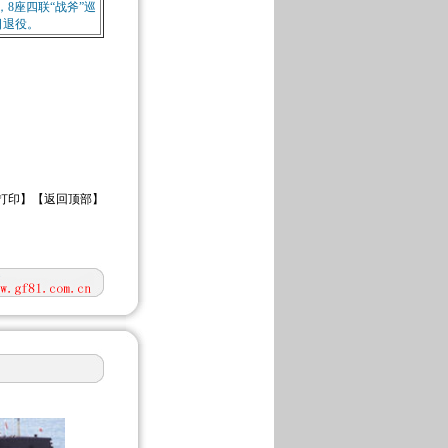
，8座四联“战斧”巡
日退役。
打印
】【
返回顶部
】