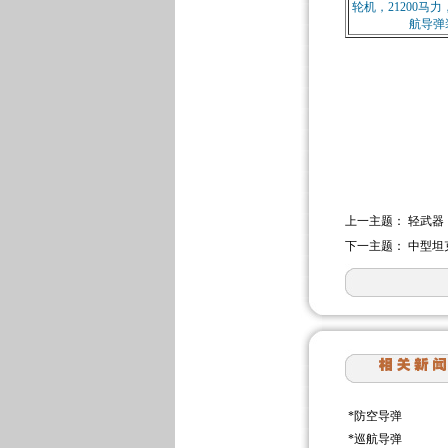
轮机，21200马
航导弹
上一主题：
轻武器
下一主题：
中型坦
*
防空导弹
*
巡航导弹