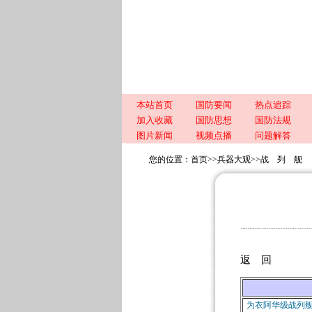
本站首页
国防要闻
热点追踪
加入收藏
国防思想
国防法规
图片新闻
视频点播
问题解答
您的位置：
首页
>>
兵器大观
>>
战 列 舰
返 回
为衣阿华级战列舰的