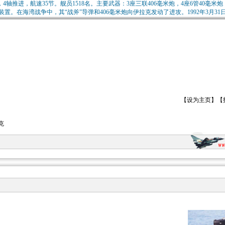
力，4轴推进，航速35节。舰员1518名。主要武器：3座三联406毫米炮，4座6管40毫米炮
装置。在海湾战争中，其“战斧”导弹和406毫米炮向伊拉克发动了进攻。1992年3月31
【
设为主页
】【
克