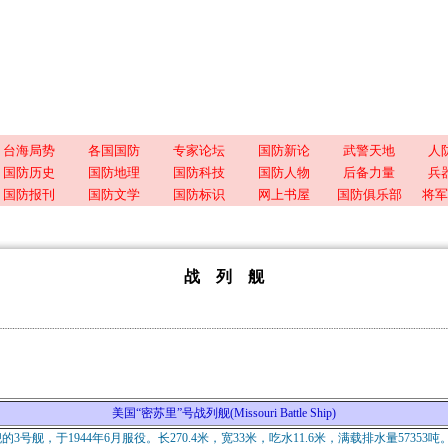
台海局势
各国国防
专家论坛
国防新论
武警天地
人
国防历史
国防地理
国防科技
国防人物
后备力量
兵
国防报刊
国防文学
国防标识
网上书屋
国防俱乐部
将军
战 列 舰
美国“密苏里”号战列舰(Missouri Battle Ship)
3号舰，于1944年6月服役。长270.4米，宽33米，吃水11.6米，满载排水量57353