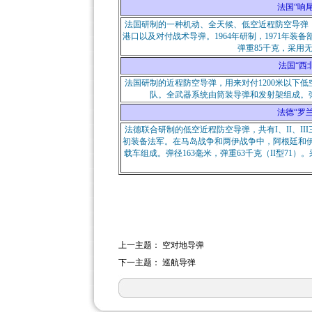
法国“响尾蛇”
法国研制的一种机动、全天候、低空近程防空导弹
港口以及对付战术导弹。1964年研制，1971年
弹重85千克，采用
法国“西北风
法国研制的近程防空导弹，用来对付1200米以下低
队。全武器系统由筒装导弹和发射架组成。弹径
法德“罗兰特
法德联合研制的低空近程防空导弹，共有I、II、III三
初装备法军。在马岛战争和两伊战争中，阿根廷和伊
载车组成。弹径163毫米，弹重63千克（II型7
上一主题：
空对地导弹
下一主题：
巡航导弹