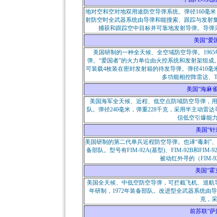
地对空和空对地双用途防空导弹系统。弹径160毫米，
射防空时全武器系统由导弹和能搜索、跟踪与发射
捕获和跟踪空中目标并可靠地发射导弹。导弹
美国“爱国者
美国研制的一种全天候、全空域防空导弹。1965
弹。“爱国者”的火力单位由火控系统和发射架组
可装载4枚装在密封发射箱的待发导弹。弹径410毫
多功能相控阵雷达、
美国“海麻雀”防
美国海军全天候、近程、低空点防域防空导弹，用来
队。弹径240毫米，弹重228千克，采用半主动雷
信低空引爆能力
美国“针刺”
美国研制的第二代单兵近程防空导弹。也译“毒刺”、“
备部队。型号有FIM-92A(基型)、FIM-92B和FIM
被动红外寻的（FIM-
美国“霍克
美国全天候、中低空防空导弹，可拦截飞机、巡航导弹
年研制，1972年装备部队。改进型全武器系统由导
克，
前苏联“萨姆”