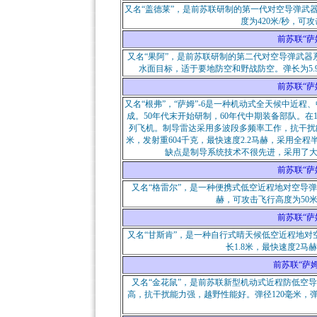
又名“盖德莱”，是前苏联研制的第一代对空导弹武器
度为420米/秒，可攻
前苏联“萨姆”
又名“果阿”，是前苏联研制的第二代对空导弹武
水面目标，适于要地防空和野战防空。弹长为5.9
前苏联“萨姆”
又名“根弗”，“萨姆”-6是一种机动式全天候中近
成。50年代末开始研制，60年代中期装备部队。在
列飞机。制导雷达采用多波段多频率工作，抗干扰能力
米，发射重604千克，最快速度2.2马赫，采用全
缺点是制导系统技术不很先进，采用了
前苏联“萨姆”
又名“格雷尔”，是一种便携式低空近程地对空导弹
赫，可攻击飞行高度为50
前苏联“萨姆”
又名“甘斯肯”，是一种自行式晴天候低空近程地
长1.8米，最快速度2马
前苏联“萨姆”-
又名“金花鼠”，是前苏联新型机动式近程防低空导
高，抗干扰能力强，越野性能好。弹径120毫米，弹长2