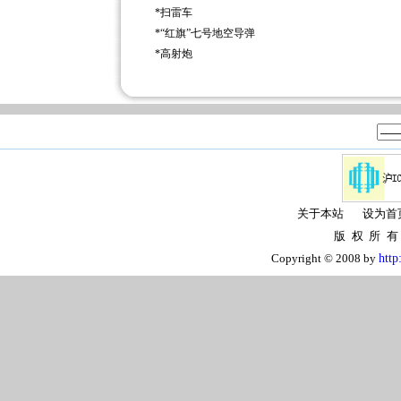
*
扫雷车
*
“红旗”七号地空导弹
*
高射炮