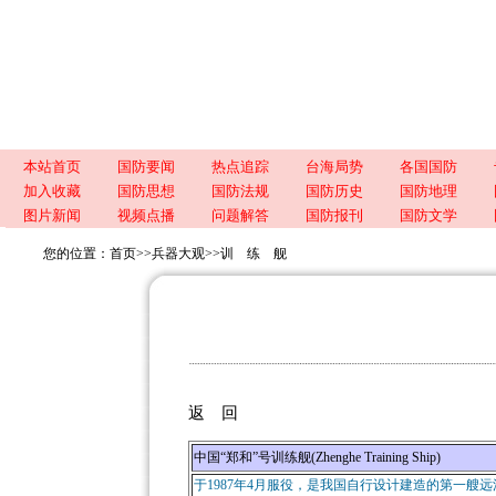
本站首页
国防要闻
热点追踪
台海局势
各国国防
加入收藏
国防思想
国防法规
国防历史
国防地理
图片新闻
视频点播
问题解答
国防报刊
国防文学
您的位置：
首页
>>
兵器大观
>>
训 练 舰
返 回
中国“郑和”号训练舰(Zhenghe Training Ship)
于1987年4月服役，是我国自行设计建造的第一艘远洋