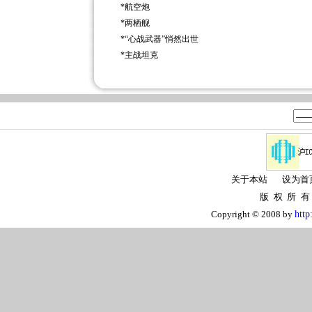
*
航空炮
*
两栖舰
*
“心战武器”悄然出世
*
主战坦克