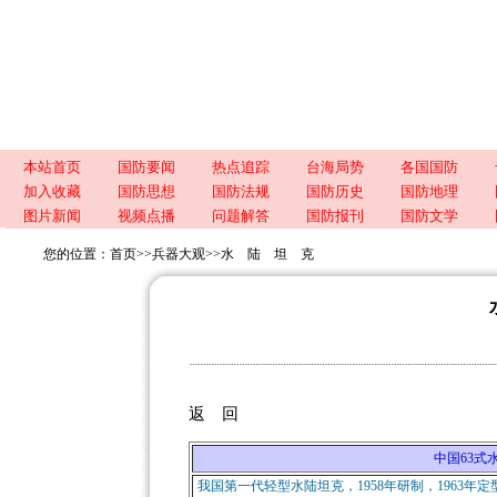
本站首页
国防要闻
热点追踪
台海局势
各国国防
加入收藏
国防思想
国防法规
国防历史
国防地理
图片新闻
视频点播
问题解答
国防报刊
国防文学
您的位置：
首页
>>
兵器大观
>>
水 陆 坦 克
返 回
中国63式水陆
我国第一代轻型水陆坦克，1958年研制，1963年定型