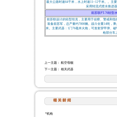
最大公路时速64千米，水上时速11~12千米。。主
采用转流式喷水推进
前苏联PT-76轻型水陆坦克
前苏联设计的轻型坦克，主要用于侦察、警戒和指
装备前苏军，总产量约7000辆。战斗全重14吨，乘
米。主要武器：1门76毫米火炮，可发射穿甲弹、破
枪部分车上
上一主题：
航空母舰
下一主题：
相关武器
*
机枪