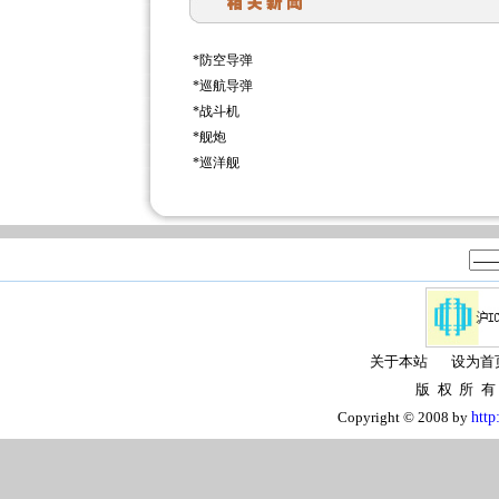
*
防空导弹
*
巡航导弹
*
战斗机
*
舰炮
*
巡洋舰