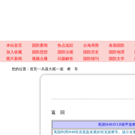
本站首页
国防要闻
热点追踪
台海局势
各国国防
加入收藏
国防思想
国防法规
国防历史
国防地理
图片新闻
视频点播
问题解答
国防报刊
国防文学
您的位置：
首页
>>
兵器大观
>>
架 桥 车
返 回
美国M48AVLB装甲架桥车（M48
美国利用M48坦克底盘发展的坦克架桥车。战斗全重5