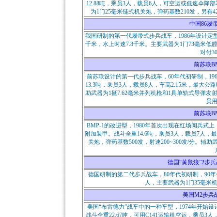
12.88吨，乘员3人，载员6人，可空运或低速伞降部
为1门25毫米链式机关炮，弹药基数210发，另有
中国86履带式
我国研制的第一代履带式步兵战车，1986年设计定型。
千米，水上时速7.8千米。主要武器为1门73毫米低
对付3
前苏联BM
前苏联设计的第一代步兵战车，60年代初研制，19
13.3吨，乘员3人，载员8人，车高2.15米，最大
助武器为1挺7.62毫米并列机枪和1具单轨式导弹
员
前苏联BM
BMP-1的改进型，1980年首次出现在红场阅兵式
附加装甲。战斗全重14.6吨，乘员3人，载员7人，
关炮，弹药基数500发，射速200~300发/分。辅
德国“黄鼠狼”2步兵战车（Ma
德国研制的第二代步兵战车，80年代初研制，90年
人，主要武器为1门35毫米
美国M2步兵战车（M
美国“布雷德力”战车中的一种车型，1974年开始设计
战斗全重22.67吨，可用C141运输机空运，乘员3人