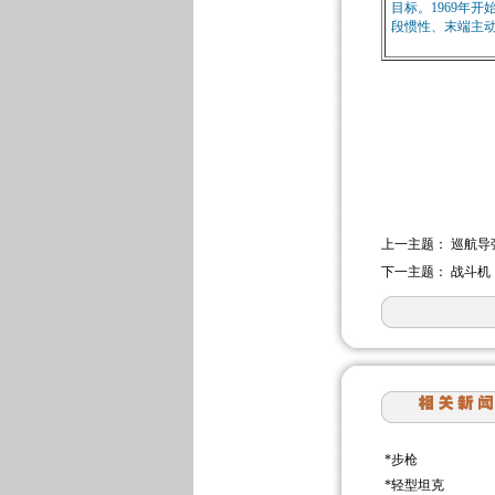
目标。1969年开
段惯性、末端主
上一主题：
巡航导
下一主题：
战斗机
*
步枪
*
轻型坦克