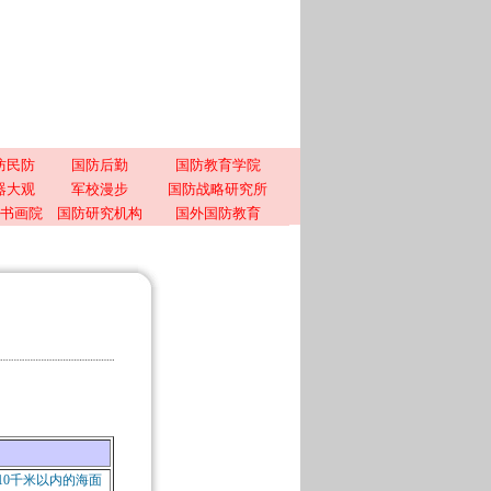
防民防
国防后勤
国防教育学院
器大观
军校漫步
国防战略研究所
书画院
国防研究机构
国外国防教育
10千米以内的海面