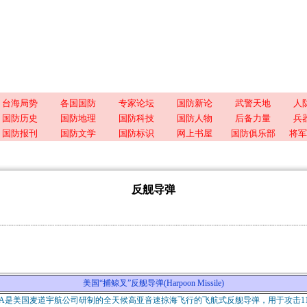
台海局势
各国国防
专家论坛
国防新论
武警天地
人
国防历史
国防地理
国防科技
国防人物
后备力量
兵
国防报刊
国防文学
国防标识
网上书屋
国防俱乐部
将军
反舰导弹
美国“捕鲸叉”反舰导弹(Harpoon Missile)
-84A是美国麦道宇航公司研制的全天候高亚音速掠海飞行的飞航式反舰导弹，用于攻击1