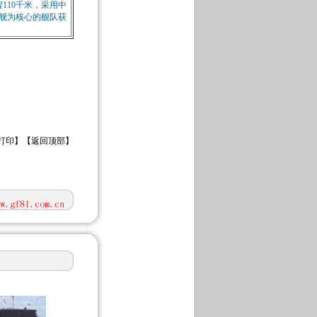
程110千米，采用中
舰为核心的舰队获
打印
】【
返回顶部
】