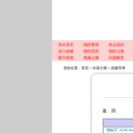
本站首页
国防要闻
热点追踪
加入收藏
国防思想
国防法规
图片新闻
视频点播
问题解答
您的位置：
首页
>>
兵器大观
>>
反舰导弹
返 回
“捕鲸叉”AGM