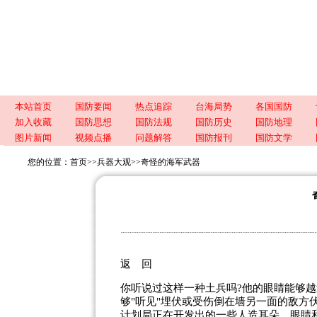
本站首页
国防要闻
热点追踪
台海局势
各国国防
加入收藏
国防思想
国防法规
国防历史
国防地理
图片新闻
视频点播
问题解答
国防报刊
国防文学
您的位置：
首页
>>
兵器大观
>>
奇怪的海军武器
返 回
你听说过这样一种土兵吗?他的眼睛能够
够"听见"埋伏或受伤倒在墙另一面的敌方
计划局正在开发出的一些人造耳朵、眼睛