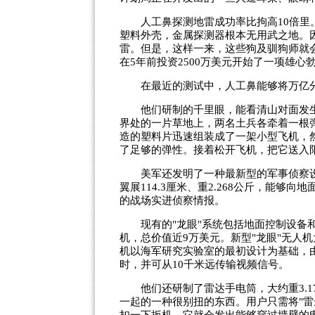
人工鼻探测地雷成功率比拘高10倍里。
塑料外壳，金属探测器根本无用武之地。
雷。但是，这样一来，这些狗及驯狗师就
在5年前投资2500万美元开始了一项雄
在最近的测试中，人工鼻能够将万亿分之
他们研制的千里眼，能看清山对面发生
界处的一片草地上，两名土兵各牵着一根
造的塑料片迅速组装成了一架小型飞机，
了足够的弹性。接着松开飞机，把它送入
美军还发明了一种最新型的军事侦察设备--
翼展114.3厘米、重2.268公斤，能
的战场实进侦察情报。
现有的"龙眼"系统包括地面控制设备和两
机，总价值近9万美元。新型"龙眼"无人
机以海军研究实验室的最初设计为基础，
时，并可从10千米远传输视频信号。
他们还研制了雷达手电筒，大约重3.1
一起的一种很别扭的东西。用户只需将"雷