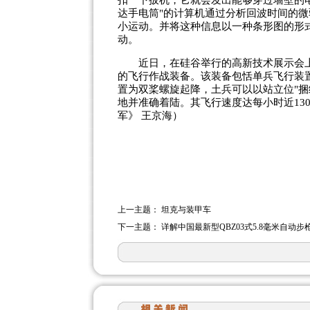
扣一下扳机，它就会发出能够穿过墙壁的
达手电筒"的计算机通过分析回波时间的
小运动。并将这种信息以一种条形图的形
动。
近日，在硅谷举行的高新技术展示会上，
的飞行作战装备。该装备包恬单兵飞行装
置为双桨螺旋起降，土兵可以以站立位"捆
地并准确着陆。其飞行速度达每小时近13
军》 王京海）
上一主题：
坦克与装甲车
下一主题：
详解中国最新型QBZ03式5.8毫米自动步