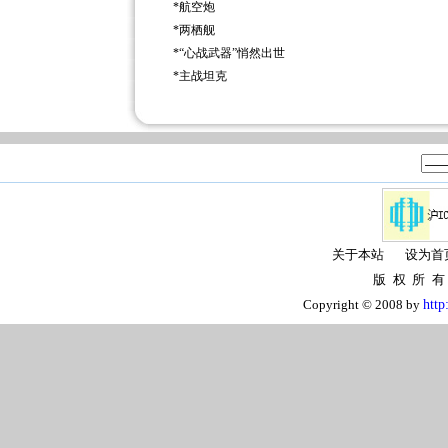
*
航空炮
*
两栖舰
*
“心战武器”悄然出世
*
主战坦克