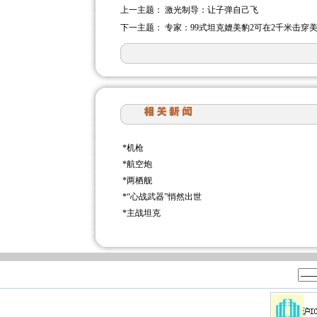
上一主题：
激光制导：让子弹自己飞
下一主题：
专家：99式坦克媲美豹2可在2千米击穿美
*
机枪
*
航空炮
*
两栖舰
*
“心战武器”悄然出世
*
主战坦克