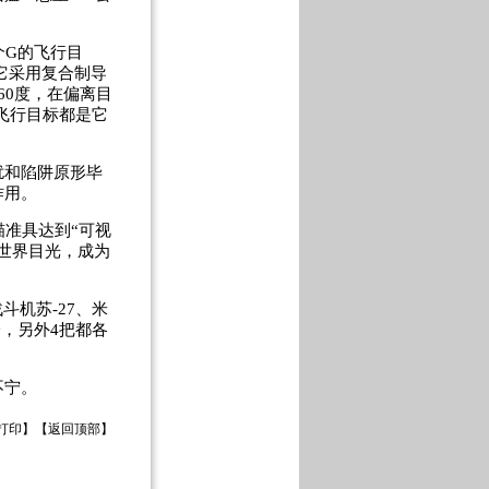
个G的飞行目
它采用复合制导
60度，在偏离目
的飞行目标都是它
扰和陷阱原形毕
作用。
瞄准具达到“可视
引世界目光，成为
斗机苏-27、米
一，另外4把都各
。
不宁。
打印
】【
返回顶部
】