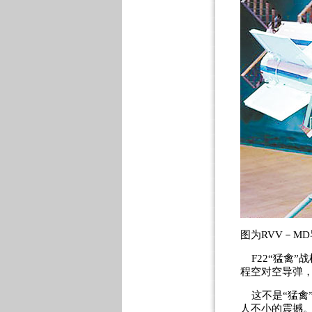
图为RVV－M
F22“猛禽”
程空对空导弹
这不是“猛禽”
人不小的震撼。