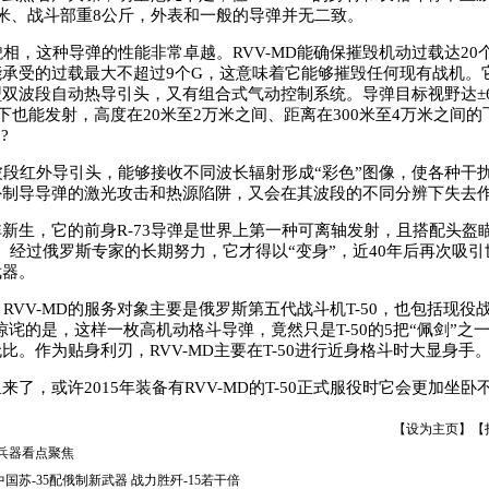
米、战斗部重8公斤，外表和一般的导弹并无二致。
，这种导弹的性能非常卓越。RVV-MD能确保摧毁机动过载达20
承受的过载最大不超过9个G，这意味着它能够摧毁任何现有战机。
双波段自动热导引头，又有组合式气动控制系统。导弹目标视野达±
况下也能发射，高度在20米至2万米之间、距离在300米至4万米之间
?
段红外导引头，能够接收不同波长辐射形成“彩色”图像，使各种干
外制导导弹的激光攻击和热源陷阱，又会在其波段的不同分辨下失去
非新生，它的前身R-73导弹是世界上第一种可离轴发射，且搭配头盔
。经过俄罗斯专家的长期努力，它才得以“变身”，近40年后再次吸
武器。
VV-MD的服务对象主要是俄罗斯第五代战斗机T-50，也包括现役战
人惊诧的是，这样一枚高机动格斗导弹，竟然只是T-50的5把“佩剑”之
比。作为贴身利刃，RVV-MD主要在T-50进行近身格斗时大显身手
来了，或许2015年装备有RVV-MD的T-50正式服役时它会更加坐卧
【
设为主页
】【
年兵器看点聚焦
国苏-35配俄制新武器 战力胜歼-15若干倍