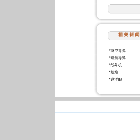
*
防空导弹
*
巡航导弹
*
战斗机
*
舰炮
*
巡洋舰