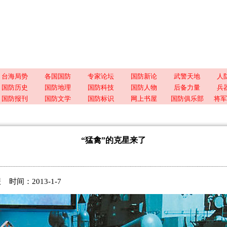
台海局势
各国国防
专家论坛
国防新论
武警天地
人
国防历史
国防地理
国防科技
国防人物
后备力量
兵
国防报刊
国防文学
国防标识
网上书屋
国防俱乐部
将军
“猛禽”的克星来了
时间：2013-1-7