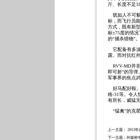
斤、长度不足3
犹如人不可貌相
标，而飞行员能
方式，既有新型
标±75度的情
的“捕杀猎物”。
它配备有多波
露。而对抗红
RVV-MD并
即可射”的导弹
军事界的焦点
好马配好鞍。R
格-31等。令
有所长，威猛无
“猛禽”的克星
上一主题：
2013
下一主题：
外媒称中