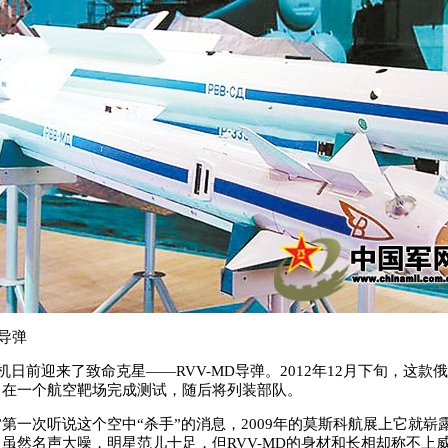
D导弹
战机日前迎来了致命克星——RVV-MD导弹。2012年12月下旬，这款
，在一个航空靶场完成测试，随后将列装部队。
第一次听说这个空中“杀手”的消息，2009年的莫斯科航展上它就崭
虽然名声大噪，明星范儿十足，但RVV-MD的身材和长相却称不上威