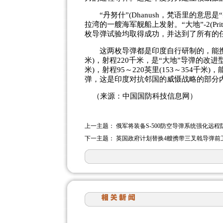
“丹努什”(Dhanush，梵语里的意思是
拉湾的一艘海军舰船上发射。“大地”-2(Pr
枚导弹试验均取得成功，并达到了所有的
这两枚导弹都是印度自行研制的，能携带核
米)，射程220千米，是“大地”导弹的改进型
米)，射程95～220英里(153～354
弹，这是印度对抗邻国的威慑战略的部分
（来源：中国国防科技信息网）
上一主题：
俄军将装备S-500防空导弹系统强化远程
下一主题：
英国政府计划替换4艘携带三叉戟导弹前