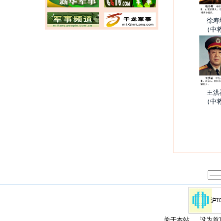
徐寿
（中
王洪
（中