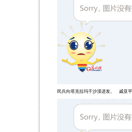
民兵向塔克拉玛干沙漠进发。 戚亚