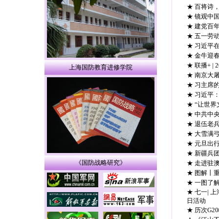
★ 百将诗
★ 镜观中
★ 建党百
★ 五一劳
★ 习近平
★ 金牛迎
★ 联播+ 
上海国防教育进修学院
★ 南京大
★ 习主席
★ 习近平
★ “让世
★ 中共中
★ 退伍老
★ 大雪满
★ 元旦出
★ 新疆兵
《国防战略研究》
★ 走进驻
★ 图解丨
★ 一图了
★ 七一|
日活动
★ 历次G