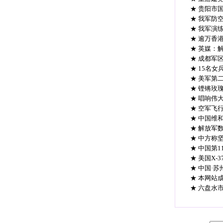
★ 贵阳市
★ 我军防
★ 我军演
★ 逾万香
★ 英媒：
★ 成都军
★ 15名女
★ 美军第二
★ 铿锵玫
★ 唱响伟
★ 空军飞
★ 中国维
★ 解放军
★ 中方称
★ 中国第
★ 美国X
★ 中国·
★ 本网站
★ 六盘水