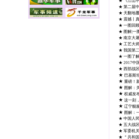
★ 《江山
★ 第二届
★ 天翻地
★ 震撼丨
★ 一图回
★ 图解|
★ 南京大
★ 工艺大
★ 我国第
★ 一图了
★ 2017
★ 西部战
★
巴基斯
★
重磅！
★
图解：
★
权威发布
★
这一刻
★
辽宁舰服
★
图解：
★ 中国人
★ 五大战
★ 军委机
★ ＂共和