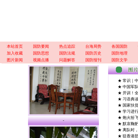
本站首页
国防要闻
热点追踪
台海局势
各国国防
加入收藏
国防思想
国防法规
国防历史
国防地理
图片新闻
视频点播
问题解答
国防报刊
国防文学
★ 常识｜
★ 中国军
★ 开训！
★ 习语典
★ 国家扶
★ 学习进
★ 炮火纷
-
★ 默哀鞠
★ 离队时
★ 驻香港