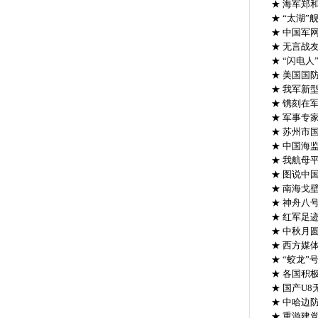
★ 海军郑
★ “太湖
★ 中国军
★ 无言战
★ “闪电
★ 美国国
★ 我军新
★ 镌刻在
★ 军事专
★ 苏州市
★ 中国海
★ 我航母
★ 图说中
★ 南海戈
★ 神舟八
★ 红军足
★ 中秋月
★ 西方媒
★ “蛟龙
★ 各国积
★ 国产U
★ 中哈边
★ 重游建