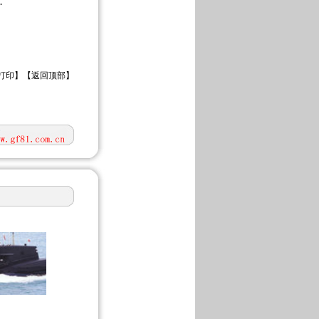
…
打印
】【
返回顶部
】