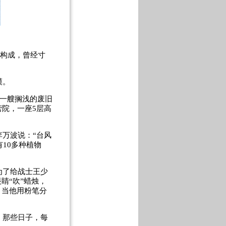
骸构成，曾经寸
漠。
在一艘搁浅的废旧
院，一座5层高
万波说：“台风
10多种植物
为了给战士王少
睛“吹”蜡烛，
；当他用粉笔分
。那些日子，每