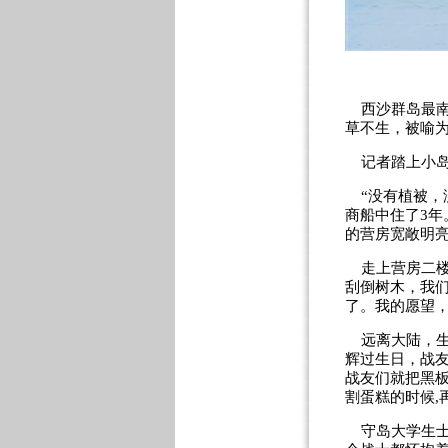
西沙群岛最南端
草不生，被喻为
记者踏上小岛
“没有植被，没
商船中住了3年
的营房宽敞明亮
走上营房二楼
刮倒树木，我们
了。我的愿望，
远离大陆，生
辉过生日，战友
战友们就把黑板
割蛋糕的时候,
守岛大学生士