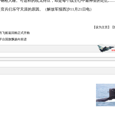
着钢枪入睡。可这样的枕戈待旦，却是每个战士心中最神圣的记忆…
兵们乐守天涯的原因。（解放军报西沙11月21日电）
【
设为主页
】【
号飞船返回舱正式开舱
平台国旗飘扬向前进