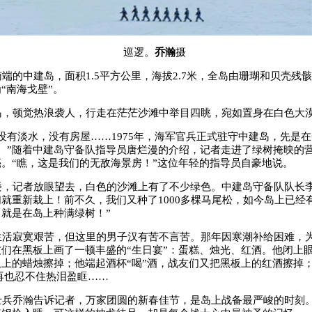
巡逻。
乔瀚
摄
的中建岛，面积1.5平方公里，海拔2.7米，全岛由珊瑚和贝壳残
“南海戈壁”。
，顿觉热浪袭人，行走在茫茫沙滩中举目四眺，宛如置身在白色大
有淡水，没有房屋……1975年，海军官兵正式驻守中建岛，先是
。”随着中建岛守备队指导员唐烂漫的介绍，记者走进了绿树掩映的营
。“瞧，这是我们的无敌海景房！”这位年轻的指导员自豪地说。
，记者放眼望去，白色的沙滩上有了不少绿色。中建岛守备队队长李
就重新栽上！前不久，我们又种了1000多棵马尾松，如今岛上已经有
就是在岛上种满绿树！”
活寂寞艰苦，但这里的男子汉有苦不言苦。那年因寒潮补给困难，
们在黑板上画了一顿丰盛的“生日宴”：蛋糕、烛光、红酒。他闭上眼
上的蜡烛擦掉；他端起酒杯“喝”酒，战友们又把黑板上的红酒擦掉
再也忍不住热泪盈眶……
兵乔瀚告诉记者，万家团圆的新春佳节，是岛上战备最严峻的时刻