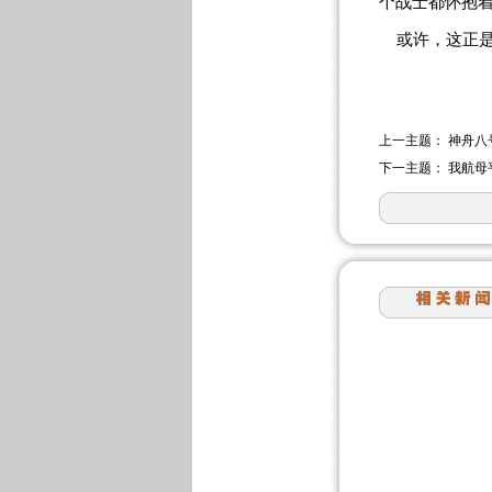
个战士都怀抱
或许，这正是官
上一主题：
神舟八
下一主题：
我航母