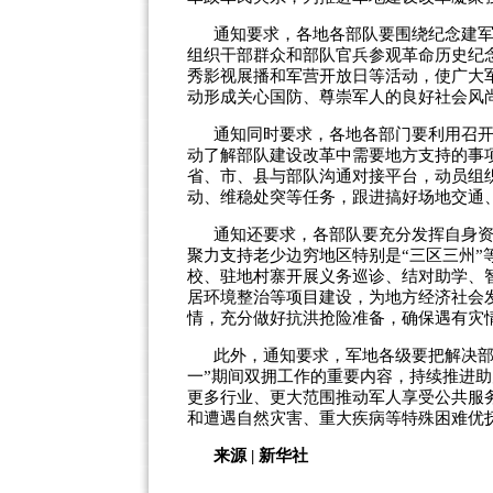
通知要求，各地各部队要围绕纪念建
组织干部群众和部队官兵参观革命历史纪
秀影视展播和军营开放日等活动，使广大
动形成关心国防、尊崇军人的良好社会风
通知同时要求，各地各部门要利用召开
动了解部队建设改革中需要地方支持的事
省、市、县与部队沟通对接平台，动员组
动、维稳处突等任务，跟进搞好场地交通
通知还要求，各部队要充分发挥自身
聚力支持老少边穷地区特别是“三区三州
校、驻地村寨开展义务巡诊、结对助学、
居环境整治等项目建设，为地方经济社会
情，充分做好抗洪抢险准备，确保遇有灾
此外，通知要求，军地各级要把解决部
一”期间双拥工作的重要内容，持续推进助
更多行业、更大范围推动军人享受公共服
和遭遇自然灾害、重大疾病等特殊困难优
来源 | 新华社