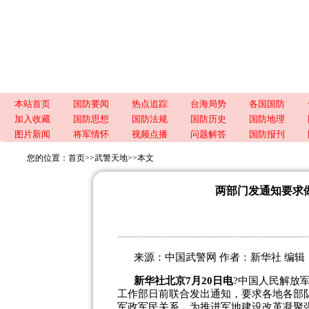
本站首页
国防要闻
热点追踪
台海局势
各国国防
加入收藏
国防思想
国防法规
国防历史
国防地理
图片新闻
将军情怀
视频点播
问题解答
国防报刊
您的位置：
首页
>>
武警天地
>>
本文
两部门发通知要求
来源：中国武警网 作者：新华社 编辑：王龙伟 
新华社北京7月20日电
?中国人民解放
工作部日前联合发出通知，要求各地各部
军政军民关系，为推进军地建设改革凝聚