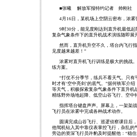
■张曦 解放军报特约记者 帅刚社
4月16日，某机场上空阴云密布，浓雾
9时30分，能见度刚达到直升机最低
复杂气象条件下的直升机战术演练随即展
然而，直升机升空不久，塔台内飞行指
见度越来越差！”
浓雾对直升机飞行训练是极大的挑战。
练方案。
“打仗不分季节，练兵不看天气。只有
时才有‘空中亮剑’的底气。”据何铁军介
等天气，积极探索复杂气象条件下直升机
精练野外场地起降、低空山谷飞行、空中
指挥塔台键盘声声。屏幕上，一架架
飞行员在浓雾中完成各种战术动作。
圆满完成山谷飞行、巡逻侦察课目后
他驾机钻入其中靠仪表掌控飞行，杂乱的
旁边的资深飞行员许豹及时提醒他：“稳住