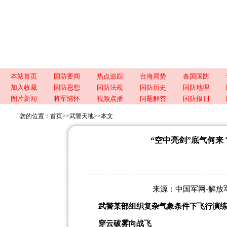
本站首页
国防要闻
热点追踪
台海局势
各国国防
加入收藏
国防思想
国防法规
国防历史
国防地理
图片新闻
将军情怀
视频点播
问题解答
国防报刊
您的位置：
首页
>>
武警天地
>>
本文
“空中亮剑”底气何
来源：中国军网-解放军报 
武警某部组织复杂气象条件下飞行演
穿云破雾向战飞