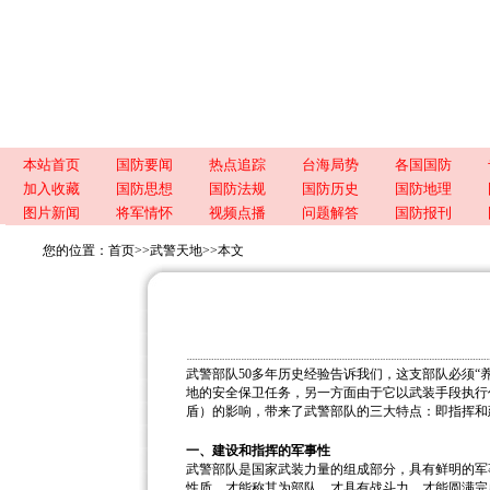
本站首页
国防要闻
热点追踪
台海局势
各国国防
加入收藏
国防思想
国防法规
国防历史
国防地理
图片新闻
将军情怀
视频点播
问题解答
国防报刊
您的位置：
首页
>>
武警天地
>>
本文
武警部队50多年历史经验告诉我们，这支部队必须“
地的安全保卫任务，另一方面由于它以武装手段执行
盾）的影响，带来了武警部队的三大特点：即指挥和
一、建设和指挥的军事性
武警部队是国家武装力量的组成部分，具有鲜明的军
性质，才能称其为部队，才具有战斗力、才能圆满完