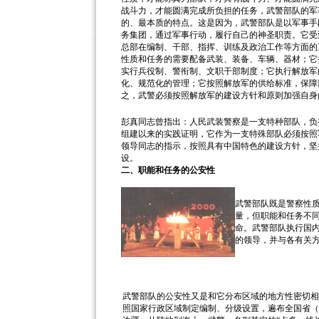
战斗力，才能圆满完成所负担的任务，武警部队的军
的、最本质的特点。这是因为，武警部队是以军事手
务集团，通过军事行动，履行自己的神圣职责。它受
总部在编制、干部、指挥、训练及政治工作等方面的
性质和任务的需要配备武装、装备、车辆、器材；它
实行兵役制、警衔制、文职干部制度；它执行解放军
化、规范化的管理；它按照解放军的供给标准，保障
之，武警必须按照解放军的建设方针和原则加强自身
彭真同志曾指出：人民武装警察是一支特种部队，负
组建以来的实践证明，它作为一支特殊部队必须按照
领导同志的指示，按照具有中国特色的建设方针，坚
设。
二、职能和任务的公安性
武警部队既是警察性质
量，但职能和任务不
命。武警部队执行国
的领导，并与各有关
武警部队的公安性又是和它分布区域的地方性密切相
照国家行政区域制定编制、分级设置，遍布全国省（