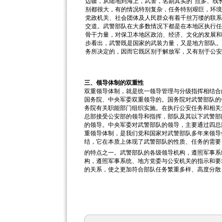
边疆，从陆地到海上，武警，名副其实的“点多、线
别都很大，有的情况特别复杂，任务特别艰巨，环境
党政机关、社会团体及人民群众有着千丝万缕的联系
交道。武警部队在大多数情况下都是在本地区执行任
骨干力量，对保卫本地区政治、经济、文化的发展和
步看出，武警既是国家的武装力量，又是地方部队。
务所决定的，因而它既区别于解放军，又有别于公安
三、领导体制的双重性
双重领导体制，就是统一领导管理与分级指挥相结合
国务院、中央军委双重领导的。国务院对武警部队的
务院有关职能部门组织实施。在执行公安任务和相关
总部接受公安部的领导和指挥，部队及其以下武警部
的领导。中央军委对武警部队的领导，主要通过四总
重领导体制，是我们党和国家对武警部队多年来领导
结，它在本质上体现了武警部队的性质、任务的需要
的特点之一。武警部队的各级领导机构，遵照军事系
构，遵照军事系统、地方党委与公安机关的指示和要
的关系，使之更加符合部队任务繁重多样、高度分散