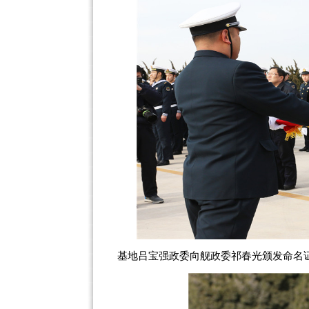
基地吕宝强政委向舰政委祁春光颁发命名