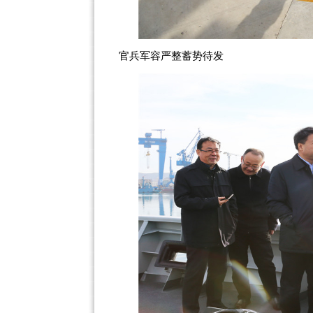
官兵军容严整蓄势待发