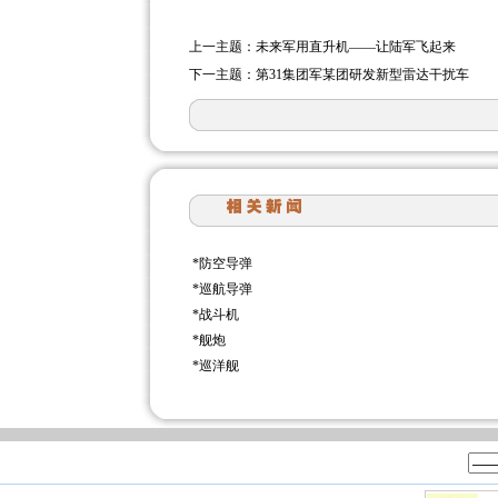
上一主题：
未来军用直升机——让陆军飞起来
下一主题：
第31集团军某团研发新型雷达干扰车
*
防空导弹
*
巡航导弹
*
战斗机
*
舰炮
*
巡洋舰