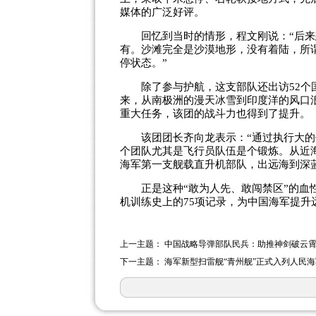
媒体的广泛好评。
回忆到当时的情形，程文刚说：“后来
有。沙滩完全是沙漠地形，没有着陆，所
停状态。”
除了参与护航，这支部队还出访52个国
来，从南极洲的漫天冰雪到印度洋的风口
重大任务，该团的战斗力也得到了提升。
该团团长齐向龙表示：“通过执行大的
个团队尤其是飞行员队伍是个锻炼。从近
海军第一支舰载直升机部队，出远海到深
正是这种“敢为人先、敢闯禁区”的血性
机训练史上的75项记录，为中国海军提升
上一主题：
中国战略导弹部队民兵：助推神剑破云
下一主题：
海军新型扫雷舰“青州舰”正式入列人民