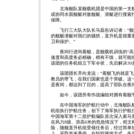
北海舰队某舰载机团是中国的第一支舰
或协同水面舰艇对敌舰艇、潜艇进行搜索
保障。
飞行三大队大队长马磊告诉记者：“舰
的舰艇潜艇对我们的骚扰，直升机是很重
卫和保护。”
夜间行进间着舰，是舰载机训练的“高风
速度和高度务必精确，稍有不慎，就可能
该团的任务机组立下军令状，先后解决30
该团团长齐向龙说：“着舰飞的就是飞
教员的带飞，在我们国家也是个突破。这一
是夜间，都达到了目的，提高了部队在夜
如今，该团所有作战编组对拥有着舰平
在中国海军的护航行动中，北海舰队航
机组执行护航任务，创下了海军执行护航任
中国海军第十二批护航编队首次深入索马里
在风力8级、浪高6米的危急情况下，程
险，随舰直升机组受领任务后，经过简单
上，采取半米悬停、右轮软接地方式，先后