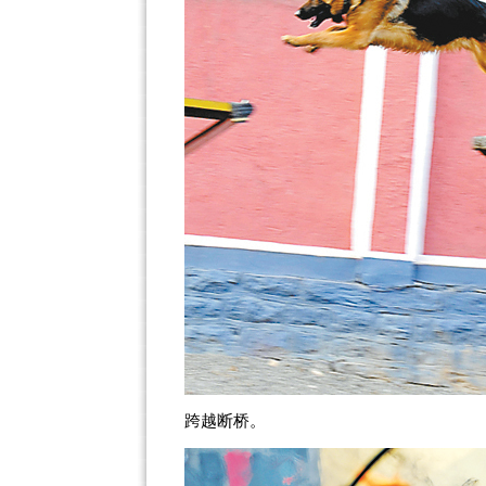
跨越断桥。