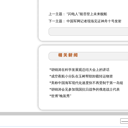
上一主题：
“闪电人”能否登上未来舰船
下一主题：
中国军网记者现场见证神舟十号发射
*
胡锦涛在科学发展观总结大会上的讲话
*
成空夜航小分队在玉树帮助卸载转运物资
*
美称中国海军现代化速度快不再受制于第一岛链
*
胡锦涛会见参加我国抗日战争的俄老战士代表
*
世博“晚装秀”