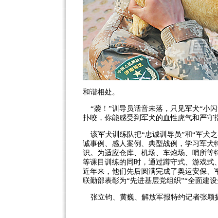
和谐相处。
“袭！”训导员话音未落，只见军犬“小闪
扑咬，你能感受到军犬的血性虎气和严守指
该军犬训练队把“忠诚训导员”和“军犬之
诚事例、感人案例、典型战例，学习军犬
识。为适应仓库、机场、车炮场、哨所等
等课目训练的同时，通过蹲守式、游戏式
近年来，他们先后圆满完成了奥运安保、
联勤部表彰为“先进基层党组织”“全面建设
张立钧、黄巍、解放军报特约记者张颖摄