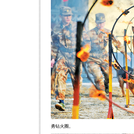
勇钻火圈。