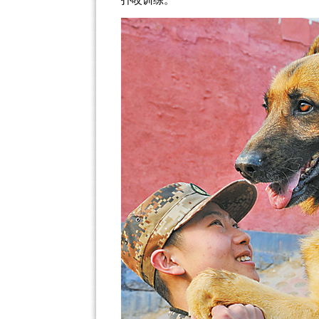
扑咬训练。