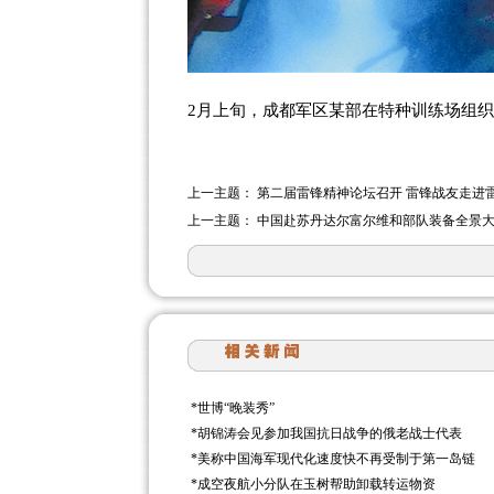
2月上旬，成都军区某部在特种训练场组
上一主题：
第二届雷锋精神论坛召开 雷锋战友走进
上一主题：
中国赴苏丹达尔富尔维和部队装备全景
*
世博“晚装秀”
*
胡锦涛会见参加我国抗日战争的俄老战士代表
*
美称中国海军现代化速度快不再受制于第一岛链
*
成空夜航小分队在玉树帮助卸载转运物资