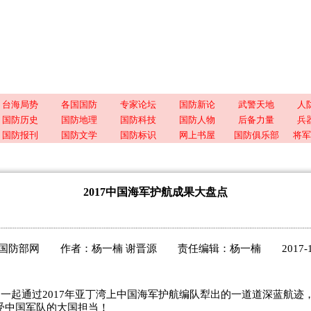
台海局势
各国国防
专家论坛
国防新论
武警天地
人
国防历史
国防地理
国防科技
国防人物
后备力量
兵
国防报刊
国防文学
国防标识
网上书屋
国防俱乐部
将军
2017中国海军护航成果大盘点
国防部网 作者：杨一楠 谢晋源 责任编辑：杨一楠 2017-12-26
一起通过2017年亚丁湾上中国海军护航编队犁出的一道道深蓝航迹
受中国军队的大国担当！