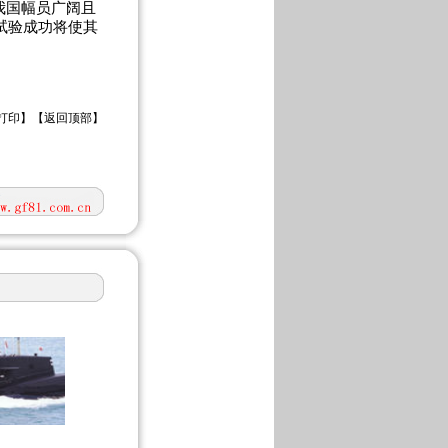
我国幅员广阔且
试验成功将使其
打印
】【
返回顶部
】