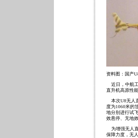
资料图：国产U
近日，中航工
直升机高原性
本次U8无人直
度为1060米的
地分别进行试
效悬停、无地效
为增强无人直升
保障力度，无人