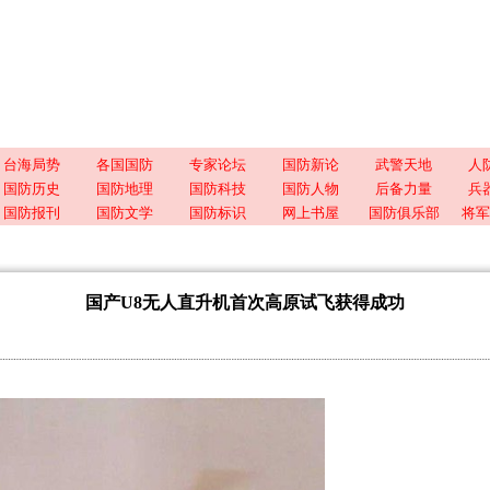
台海局势
各国国防
专家论坛
国防新论
武警天地
人
国防历史
国防地理
国防科技
国防人物
后备力量
兵
国防报刊
国防文学
国防标识
网上书屋
国防俱乐部
将军
国产U8无人直升机首次高原试飞获得成功