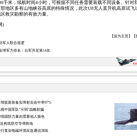
00千米，续航时间4小时，可根据不同任务需要装载不同设备。针对
部地区多有山地峡谷高原的特殊情况，此次U8无人直升机高原试飞
地区救灾勘察的有效力量。
)
【
设为主页
】【
防军人联合巡逻
1年全球军力排名：台军升至第14名
驾驭新装备实弹射击命中率97%
视中国军队“示弱”战略欺骗
增强国防力量勿需看他人脸色
附近构筑防空导弹阵地
进行复杂电磁环境应急通信演练