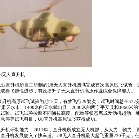
8无人直升机
业直升机所自主研制的U8无人直升机圆满完成首次高原试飞试验，
能取得飞越性进步，有效提升了无人直升机高原作业综合保障能力。
升机高原试飞试验为期15天，有效飞行29架次，试飞时间总长577
甘肃天水市、1400米的天水武山县、2080米的西宁平安县和3060米
飞试验。试飞试验按照不同海拔高度、配重等状态完成发动机起动、
悬停等试飞科目，U8直升机高原试飞获得成功。
机研制能力，2011年，直升机所成立无人机部，从人力、物力、
直升机发展驶入了快车道。U8无人直升机最大起飞重量230千克，任