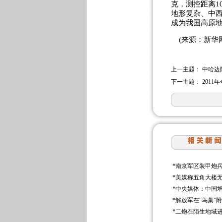
克，测控距离1
地形复杂、中西
成为我国高原
(来源：新华网
上一主题：
中哈边
下一主题：
201
*
南京军区装甲炮兵
*
美媒称五角大楼无
*
中央媒体：中国
*
解放军在“鸟巢”
*
二炮在陌生地域