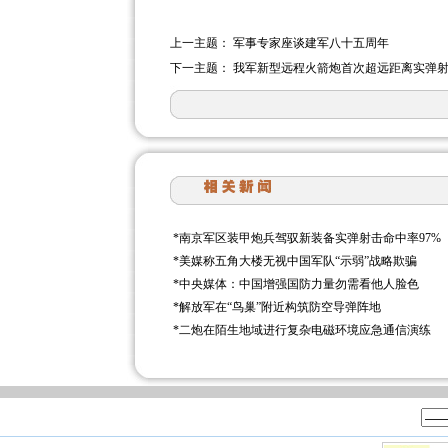
上一主题：
军事专家座谈建军八十五周年
下一主题：
我军新型远程火箭炮首次超远距离实弹
*
南京军区装甲炮兵驾驭新装备实弹射击命中率97%
*
美媒称五角大楼无视中国军队“示弱”战略欺骗
*
中央媒体：中国增强国防力量勿需看他人脸色
*
解放军在“鸟巢”附近构筑防空导弹阵地
*
二炮在陌生地域进行复杂电磁环境应急通信演练