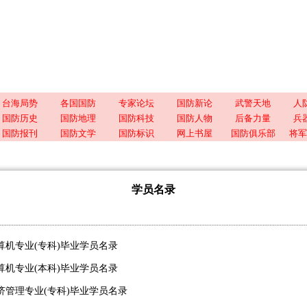
台海局势
各国国防
专家论坛
国防新论
武警天地
人
国防历史
国防地理
国防科技
国防人物
后备力量
兵
国防报刊
国防文学
国防标识
网上书屋
国防俱乐部
将军
学员名录
计算机专业(专科)毕业学员名录
计算机专业(本科)毕业学员名录
经济管理专业(专科)毕业学员名录