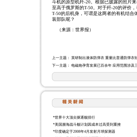
斗机的原型机歼-20。根据已披露的照片来看
至高于俄罗斯的T-50。对于歼-20的评价
T-50的后机身，可谓是这两者的有机结合
装部队呢？
（来源：世界报）
上一主题：
英研制出液体防弹衣 重量比普通防弹衣
下一主题：
电磁炮孕育发展已百余年 应用范围涉及
*
世界十大顶尖驱逐舰排行
*
美国濒海战斗舰计划因成本过高受到重挫
*
印度确定于2008年4月发射月球探测器