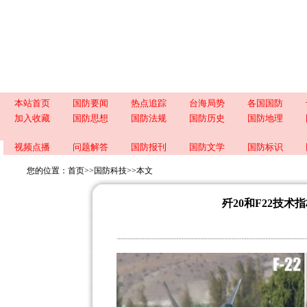
本站首页
国防要闻
热点追踪
台海局势
各国国防
加入收藏
国防思想
国防法规
国防历史
国防地理
视频点播
问题解答
国防报刊
国防文学
国防标识
您的位置：
首页
>>
国防科技
>>
本文
歼20和F22技