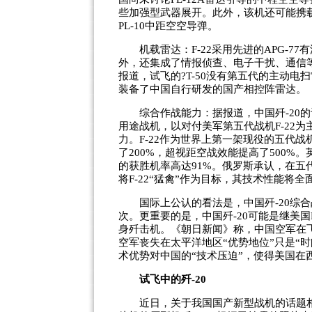
些加强型武器展开。此外，该机还可能携载以
PL-10中距空空导弹。
机载雷达：F-22采用先进的APG-77
外，还集成了情报侦查、电子干扰、通信
报道，试飞的?T-50没有第五代的主动电
装备了中国自行研发的国产相控阵雷达。
综合作战能力：据报道，中国歼-20的
用途战机，以对付美军第五代战机F-22为
力。F-22作为世界上第一架现役的五代
了200%，超视距空战效能提高了500%。英
的获胜机率高达91%。俄罗斯承认，在五
将F-22“猛禽”作为目标，其技术性能将全面
国际上公认的看法是，中国歼-20综合战力超
次。更重要的是，中国歼-20可能是继美国
身歼击机。《朝日新闻》称，中国空军在
空军丧失在太平洋地区“优势地位”只是“时
术优势对中国的“技术压迫”，使得美国在
试飞中的歼-20
近日，关于我国国产新型战机的话题相