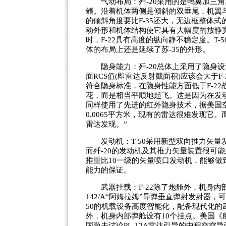
气动布局：歼-20采用的是鸭翼加三角翼
鳍。沿着机体两侧是倾斜的双垂尾，机翼
的倾斜角度要比F-35还大，无边框整体式的
动外形和机体结构使它具有大幅度的放静
时，F-22具有高度的纵向静不稳定度。T-
体的布局上还是延续了苏-35的外形。
隐身能力：歼-20总体上采用了隐身设
面RCS值(即雷达反射截面积)应该会大于F
符合隐身标准，在隐身性能方面低于F-22
花，而是相当平顺地起飞。这是因为在发动
同样使用了先进的红外隐身技术，据美国空
0.0065平方米，现有的雷达很难发现它
雷达发现。”
发动机：T-50采用新型双向推力矢量
而歼-20的发动机及其推力矢量装置很可能采
推重比10一级的矢量喷口发动机，能够
能力的保证。
武器挂载：F-22除了炮舱外，机身内部
142/A“阿姆拉姆”导弹垂直弹射发射器
50的机载设备高度智能化，配备现代化的武
外，机身内部弹舱设有10个挂点。美国《
国尚未讨论PL-12A雷达引导的中程空