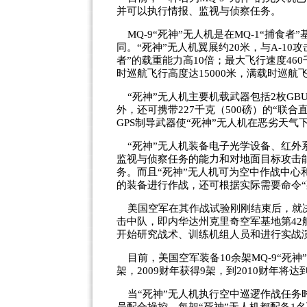
并可以执行情报、监视与侦察任务。
MQ-9“死神”无人机是在MQ-1“捕食
同。“死神”无人机翼展约20米，与A-10
者”的载重能力高10倍；最大飞行速度460
时巡航飞行高度达15000米，满载时巡航飞
“死神”无人机主要机载武器包括2枚GBU-
外，还可携带227千克（500磅）的“联合
GPS制导武器使“死神”无人机在恶劣天气
“死神”无人机装备电子光学设备、红外
监视与侦察任务的能力和对地面目标攻击
务。而且“死神”无人机可为空中作战中
的装备进行作战，还可根据实际需要命令“
美国空军在其作战试验刚刚结束后，就决定
击中队，即内华达州克里奇空军基地第42
开始研究战术、训练机组人员和进行实战
目前，美国空军装备10余架MQ-9“死神
架，2009财年获得9架，到2010财年将达
当“死神”无人机执行空中巡逻作战任务时