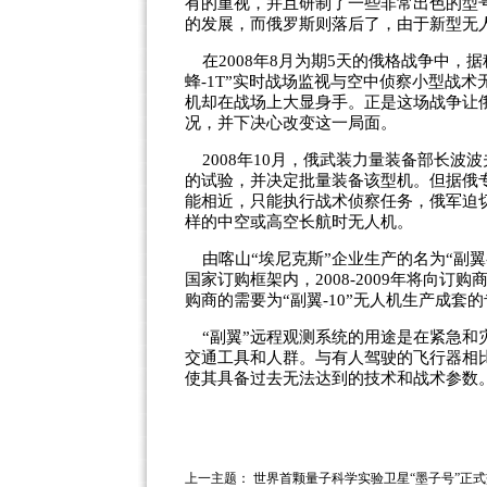
有的重视，并且研制了一些非常出色的型
的发展，而俄罗斯则落后了，由于新型无
在2008年8月为期5天的俄格战争中，
蜂-1T”实时战场监视与空中侦察小型战术
机却在战场上大显身手。正是这场战争让
况，并下决心改变这一局面。
2008年10月，俄武装力量装备部长波
的试验，并决定批量装备该型机。但据俄专
能相近，只能执行战术侦察任务，俄军迫切
样的中空或高空长航时无人机。
由喀山“埃尼克斯”企业生产的名为“副翼-
国家订购框架内，2008-2009年将向订
购商的需要为“副翼-10”无人机生产成套
“副翼”远程观测系统的用途是在紧急和
交通工具和人群。与有人驾驶的飞行器相
使其具备过去无法达到的技术和战术参数。
上一主题：
世界首颗量子科学实验卫星“墨子号”正