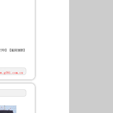
打印
】【
返回顶部
】