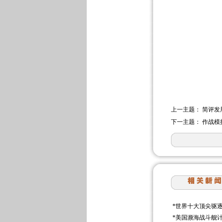
上一主题：
简评发
下一主题：
作战模
*
世界十大顶尖驱
*
美国濒海战斗舰