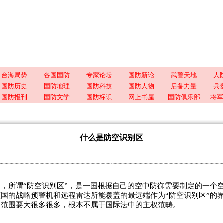
台海局势
各国国防
专家论坛
国防新论
武警天地
人
国防历史
国防地理
国防科技
国防人物
后备力量
兵
国防报刊
国防文学
国防标识
网上书屋
国防俱乐部
将军
什么是防空识别区
，所谓“防空识别区”，是一国根据自己的空中防御需要制定的一个
国的战略预警机和远程雷达所能覆盖的最远端作为“防空识别区”的
的范围要大很多很多，根本不属于国际法中的主权范畴。