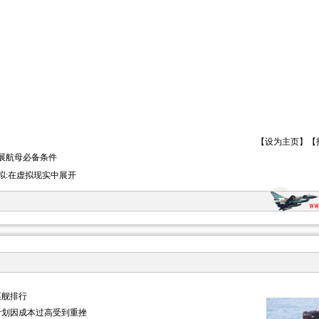
【
设为主页
】【
展航母必备条件
拟:在虚拟现实中展开
逐舰排行
计划因成本过高受到重挫