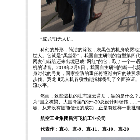
“翼龙”II无人机。
科幻的外形，简洁的涂装，灰黑色的机身凌厉地
世人。它就是“黑丝带”，我国自主研制的首型第四代
网友们就给还未出境已成“网红”的它，取了一个一语
机的谐音。2018年2月9日，我国自主研制的新一
身时代的号角，国家空防的重任将逐渐由它的铁翼
步伐。翼龙-Ⅱ无人机各项性能指标得到了全面验证
流水平。
然而，这些战机的壮志凌云背后，靠的是什么？从
为“国之栋梁、大国脊梁”的歼-20总设计师杨伟…
容。从来没有随随便便的成功，正是有这样一批批铆
航空工业集团昌河飞机工业公司
代表作：直-8、直-9、直-11、直-10、直-20