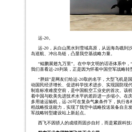
运-20。
运-20，从白山黑水到雪域高原，从远海岛礁到
岛巡航、冲出岛链，凸显我空基战略力量。
“鲲鹏展翅九万里”。在中华文明的话语体系中，“
我们喜看运-20列装，正是因为怀着中国空军战略
“胖妞”是网友们给运-20取的名字，大型飞机
动国民经济增长、促进科学技术进步、实现国防现代
制造标准难度空前，是中国航空工业史的首次。该
着中国与欧美先进技术水平的差距进一步缩小。在庆
多用途运输机，运-20可在复杂气象条件下，执行
程战略投送能力，实现了我空中战略投送装备自主
军战略转型建设站上新起点。
西飞不因骄人的成绩而固步自封，而是紧跟科技