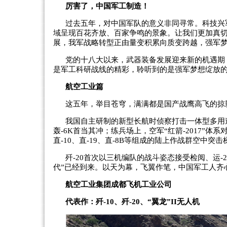
厉害了，中国军工制造！
过去五年，对中国军队的意义非同寻常。科技兴
域呈现百花齐放、百家争鸣的景象。让我们更加真
展，我军战略转型正由量变积累向质变跨越，强军
党的十八大以来，武器装备发展迎来新的机遇期
是军工科研战线的精彩，聆听到的是强军梦想绽放
航空工业篇
这五年，举目苍穹，满满都是国产战鹰高飞的掠
我国自主研制的新型长航时侦察打击一体型多用途
轰-6K首当其冲；练兵场上，空军“红箭-2017”体
直-10、直-19、直-8B等组成的陆上作战群空中
歼-20首次以三机编队的战斗姿态接受检阅、运-
代”已经到来。以天为幕，飞翼作笔，中国军工人齐
航空工业集团成都飞机工业公司
代表作：歼-10、歼-20、“翼龙”II无人机