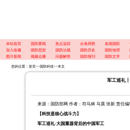
本站首页
国防要闻
热点追踪
台海局势
各国国防
加入收藏
国防思想
国防法规
国防历史
国防地理
图片新闻
视频点播
问题解答
国防报刊
国防文学
您的位置：
首页
>>
国防科技
>>
本文
军工巡礼
来源：国防部网 作者：符马林 马晨 张新 责任编辑：汤传
【科技是核心战斗力】
军工巡礼·大国重器背后的中国军工