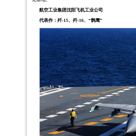
航空工业集团沈阳飞机工业公司
代表作：歼-15、歼-16、“鹘鹰”