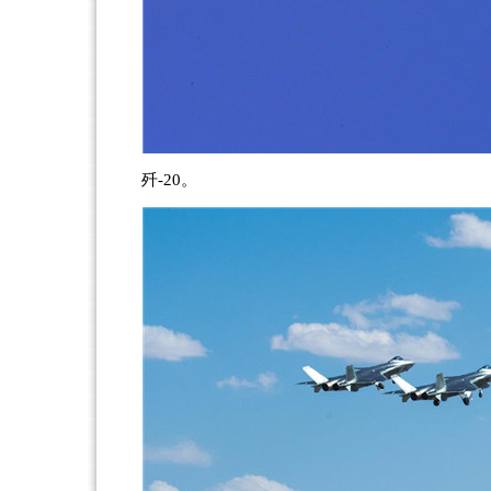
歼-20。