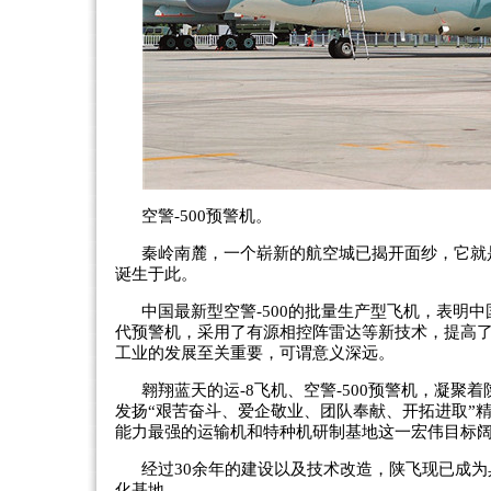
空警-500预警机。
秦岭南麓，一个崭新的航空城已揭开面纱，它就
诞生于此。
中国最新型空警-500的批量生产型飞机，表明
代预警机，采用了有源相控阵雷达等新技术，提高
工业的发展至关重要，可谓意义深远。
翱翔蓝天的运-8飞机、空警-500预警机，凝
发扬“艰苦奋斗、爱企敬业、团队奉献、开拓进取”
能力最强的运输机和特种机研制基地这一宏伟目标
经过30余年的建设以及技术改造，陕飞现已成
化基地。