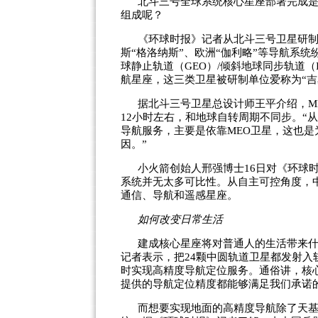
北斗三号全球系统核心星座部署完成
组成呢？
《环球时报》记者从北斗三号卫星研制
斯“格洛纳斯”、欧洲“伽利略”等导航系
球静止轨道（GEO）/倾斜地球同步轨道（
航星座，这三类卫星被研制单位爱称为“吉星
据北斗三号卫星总设计师王平介绍，M
12小时左右，和地球自转周期不同步。“
导航服务，主要是依靠MEO卫星，这也是
因。”
小火箭创始人邢强博士16日对《环球
系统并无太多可比性。从自主可控角度，
通信、导航和遥感星座。
如何改变日常生活
建成核心星座将对普通人的生活带来
记者表示，把24颗中圆轨道卫星都发射
时实现高精度导航定位服务。通俗讲，核
提供的导航定位精度都能够满足我们承诺
而想要实现地面的高精度导航除了天