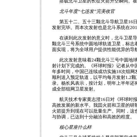
搭载北斗卫星的长征火箭升空瞬间。
北斗年度“七连发”完美收官
第五十二、五十三颗北斗导航卫星16
发射完毕。而本次发射也是北斗系统在20
在谈到此次发射的意义时，北斗卫星导
颗北斗三号系统中圆地球轨道卫星，标志
面实现，将为全球用户提供性能优异的导
此次发射意味着24颗北斗三号中圆地
射计划下完成的。《环球时报》记者从中国
年多时间，中国已连续成功实施18次组网
顺利送入预定轨道，以平均每月发射1.2
录。杨长风表示，按计划，明年上半年还
成全部组网卫星发射。
航天技术专家黄志澄16日对《环球时
高效发展的新水平。我囯火箭和卫星的研
火箭提升到现在可以批量生产。同时，这
与协调，已达到十分融洽和高效的程度。
核心星座什么样