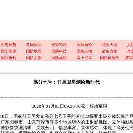
台海局势
各国国防
专家论坛
国防新论
武警天地
人
国防历史
国防地理
国防科技
国防人物
后备力量
兵
国防报刊
国防文学
国防标识
网上书屋
国防俱乐部
将军
高分七号：开启卫星测绘新时代
2020年01月03日09:38 来源：解放军报
12月10日，国家航天局发布高分七号卫星的首批22幅亚米级立体影像产
、广东阳春市、山东菏泽市等多个地区境内的正射影像图、立体核线
这些影像纹理清晰、层次分明、信息丰富、立体感强，体现了高分七