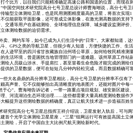
。打个比方，以往我们只能精准确定高速公路和国道的位置，而现在
。”中国空间技术研究院高分七号卫星总设计师曹海翊说，高分七号卫
传输型立体测绘卫星，也是民用测图精度最高的卫星，将首次实现1∶1
星不仅能获取平面影像，还可形成立体影像，在激光测高数据的支持
计、交通等用户在基础测绘、全球地理信息保障、城乡建设监测评价
度立体测绘数据的迫切需求。
外卖、网约车等，如今已成为人们生活中的“日常”。大家都知道，这
斗、GPS之类的导航卫星，但很少有人知道，方便快捷的工作、生
。在人迹罕至的四川省甘孜藏族自治州塔公草原，如何给牧民精准测
定的生活环境，曾是困扰当地管理部门的一道难题。该州草原工作站
量测绘人员跋山涉水、手提肩扛，甚至冒着生命危险才能完成的测绘
心提供的卫星数据，便可在短短几分钟内轻松完成，而且数据精确可
一些大名鼎鼎的高分辨率卫星相比，高分七号卫星的分辨率不仅有了
有颇高声誉。它不仅能够拍出高清晰度的地表图片，还能对图片中每
然于心”。曹海翊告诉记者，一带一路重点项目规划、雄安新区建设
管理、河流湖泊生态环境治理……这些都需要大量高精度测绘数据作
够大幅提升这些测绘数据的精确度，真正让航天技术进一步造福百姓
术研究院高分七号卫星总指挥王祥介绍说，卫星发射入轨后，可与两
建首个光学立体测绘卫星星座，“三星”组网运行可有效提高国土立
国土测绘，开启了中国自主大比例尺航天测绘新时代。
”，宝贵信息应用未来可期