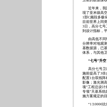
卫星的数据接
近年来，我
现了亚米级高空
1部C频段多极
目前世界上同类
3日，高分七
到设计指标，平
由高低不同
分辨率对地观测
基数据源，已
体系，与其他
“七号”升空
高分七号卫
施前提高了3
配置1台双线阵
影像；激光测
项”工程总设计
专项”天基系统
施方案规定的
“1∶100