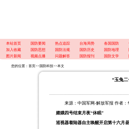
本站首页
国防要闻
热点追踪
台海局势
各国国防
加入收藏
国防思想
国防法规
国防历史
国防地理
图片新闻
视频点播
问题解答
国防报刊
国防文学
您的位置：
首页
>>
国防科技
>>
本文
“玉兔二
来源：中国军网-解放军报 作者：华垚迪
嫦娥四号结束月夜“休眠”
巡视器着陆器自主唤醒开启第十六月