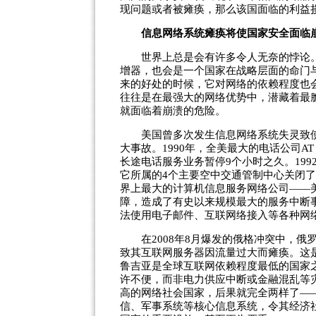
现问题或者被瘫痪，那么该国面临的利益
信息网络系统瘫痪将使国家安全面临
世界上总是会有许多令人无奈的悖论。
增器，也会是一个国家在战略层面的命门
来的好处的时候，它对网络的依赖程度也
往往是在最强大的网络优势中，潜藏着最
就面临着崩溃的危险。
美国曾多次发生信息网络系统失灵致使
大事故。1990年，全美最大的电话公司
长途电话服务业务暂停9个小时之久。19
它所属的4个主要空中交通管制中心关闭了
界上最大的计算机信息服务网络公司——
障，造成了有史以来规模最大的服务中断事
法使用电子邮件、互联网络接入等各种网
在2008年8月爆发的俄格冲突中，俄
致其互联网服务器因流量过大而瘫痪。这
鲁吉亚是全球互联网依赖程度最低的国家
许不便，而非电力供应中断或金融混乱等
高的网络社会国家，后果就完全两样了—
信、军事系统等核心信息系统，令其经济