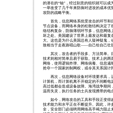
的潜在的“铀”，经过刻意的组织就可以
一举改变了几千年来防御对进攻的成本优势
攻防的战略平衡。
首先，信息网络系统受攻击的环节和目
节点设备，而网络本身的松散结构决定了
络结构复杂，防御薄弱环节多，信息网络
坏之处。美国建设了世界上最发达和最复
大。这也是为什么美国总有人疑神疑鬼，
致相当于走夜路唱山歌——自己给自己壮
其次，攻击者的手段多、方法简单。目
技术则相对简单且易于获取。技术上的两
网络，使用逻辑炸弹、网络病毒、信息遏
抢夺一个国家的制网权，或令其关系国计
再次，信息网络设备对环境要求高，适
计算机，而计算机离不开稳定的不间断电
高过低都会造成设备故障。海湾战争期间
温而失灵，执行任务的士兵发现携带的电
如今，网络攻击的工具和手段正变得越
技术能力和水平正在不断提升。因此，许
全，安全部门必须聘用网络高手竭力阻止