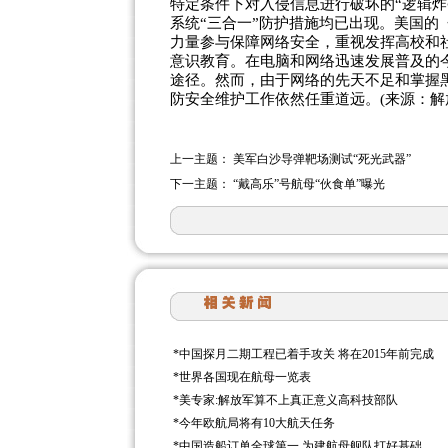
特定条件下对入侵信息进行破坏的“逻辑
系统“三合一”防护措施均已出现。美国
力量参与保障网络安全，重视发挥高校和
意识教育。在电脑和网络迅速发展普及的
途径。然而，由于网络的先天不足和掌握
防安全维护工作依然任重道远。(来源：解
上一主题：
美军白沙导弹靶场测试“死光武器”
下一主题：
“戴高乐”号航母“伙食单”曝光
*
中国探月二期工程已着手攻关 将在2015年前完成
*
世界各国现在航母一览表
*
美专家:解放军算不上真正意义高科技部队
*
今年欧航局将有10大航天任务
*
中国造船订单全球第一 为建航母舰队打好基础