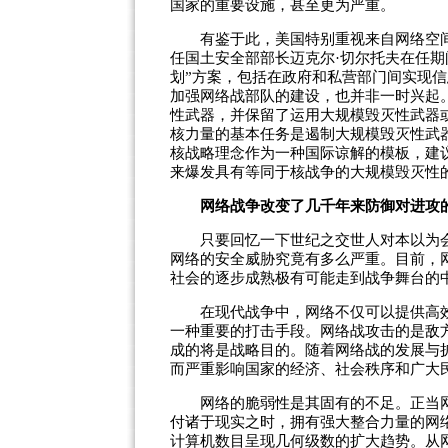
国家的重要设施，甚至更为严重。
有鉴于此，美国特别重视来自网络空间
任国土安全部部长迈克尔·切尔托夫在任期间
划”方案，包括在政府和私营部门间实现
加强网络战部队的建设，也并非一时兴起
性武器，并保留了运用大规模毁灭性武器
核力量的基本任务是遏制大规模毁灭性武器
核战略理念作为一种国际谅解的模板，建
来爆发具有等同于核战争的大规模毁灭性
网络战争改变了几千年来防御对进攻
只要回忆一下世纪之交世人对本以为会
网络的安全威胁究竟有多么严重。目前，
社会的逐步成熟极有可能走到战争舞台的
在现代战争中，网络不仅可以提供高效
一种重要的打击手段。网络战攻击的是敌方
成的将是战略目的。随着网络战的发展与
而严重影响国家的经济、社会秩序和广大
网络的脆弱性是其固有的不足。正当网络
付诸于现实之时，拥有强大整合力量的网
计算机数目呈现几何级数的扩大趋势。从