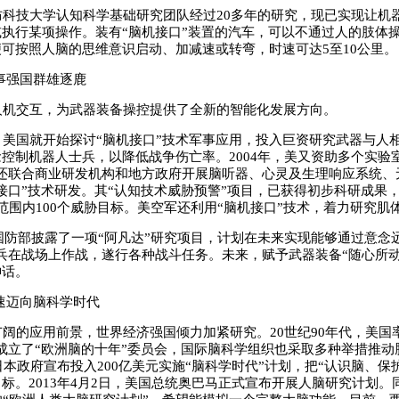
科技大学认知科学基础研究团队经过20多年的研究，现已实现让机
执行某项操作。装有“脑机接口”装置的汽车，可以不通过人的肢体
可按照人脑的思维意识启动、加减速或转弯，时速可达5至10公里。
事强国群雄逐鹿
机交互，为武器装备操控提供了全新的智能化发展方向。
美国就开始探讨“脑机接口”技术军事应用，投入巨资研究武器与人
控制机器人士兵，以降低战争伤亡率。2004年，美又资助多个实验
，还联合商业研发机构和地方政府开展脑听器、心灵及生理响应系统、
接口”技术研发。其“认知技术威胁预警”项目，已获得初步科研成果
范围内100个威胁目标。美空军还利用“脑机接口”技术，着力研究肌
国防部披露了一项“阿凡达”研究项目，计划在未来实现能够通过意念
兵在战场上作战，遂行各种战斗任务。未来，赋予武器装备“随心所动
神话。
速迈向脑科学时代
的应用前景，世界经济强国倾力加紧研究。20世纪90年代，美国
成立了“欧洲脑的十年”委员会，国际脑科学组织也采取多种举措推动
，日本政府宣布投入200亿美元实施“脑科学时代”计划，把“认识脑、保
标。2013年4月2日，美国总统奥巴马正式宣布开展人脑研究计划。