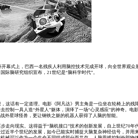
杯开幕式上，巴西一名残疾人利用脑控技术完成开球，向全世界观众
国际脑研究组织宣布，21世纪是“脑科学时代”。
，这话有一定道理。电影《阿凡达》男主角是一位坐在轮椅上的残
去控制一具人造“外星人”躯体，演绎了一场“心灵感应”的神奇。电
大战外星球怪兽，更让钢铁之躯的机器人获得了人脑的智能。
走向现实。这得益于“脑机接口”技术的创新发展，自上世纪70年代
经过近半个世纪的发展，如今已能实时捕捉大脑复杂神经信号，并用
和机械可以作为一个生命不同组成部分而共存。人脑思维控制外部物