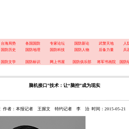
台海局势
各国国防
专家论坛
国防新论
武警天地
人
国防历史
国防地理
国防科技
国防人物
后备力量
兵
国防文学
国防标识
网上书屋
国防俱乐部
将军书画院
国防
脑机接口”技术：让“脑控”成为现实
报
作者：本报记者 王握文 特约记者 李 治 时间：2015-05-21