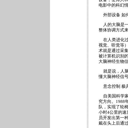
电影中的科幻
外部设备 如
人的大脑是一
整体协调方式
在人类进化过
视觉、听觉等）
术就是通过采
被计算机识别
大脑神经生物
就是说，人脑
懂大脑神经信
意念控制 极
自美国科学家
究方向。198
队，实现了轮椅
小时4公里的速
员开发出第一种
戴在头上后通