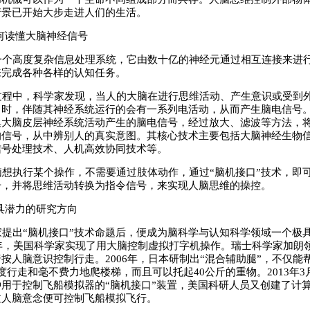
情景已开始大步走进人们的生活。
何读懂大脑神经信号
个高度复杂信息处理系统，它由数十亿的神经元通过相互连接来进
来完成各种各样的认知任务。
程中，科学家发现，当人的大脑在进行思维活动、产生意识或受到
时，伴随其神经系统运行的会有一系列电活动，从而产生脑电信号。
集大脑皮层神经系统活动产生的脑电信号，经过放大、滤波等方法，
的信号，从中辨别人的真实意图。其核心技术主要包括大脑神经生物
信号处理技术、人机高效协同技术等。
想执行某个操作，不需要通过肢体动作，通过“脑机接口”技术，即
号，并将思维活动转换为指令信号，来实现人脑思维的操控。
具潜力的研究方向
提出“脑机接口”技术命题后，便成为脑科学与认知科学领域一个极
8年，美国科学家实现了用大脑控制虚拟打字机操作。瑞士科学家加朗
按人脑意识控制行走。2006年，日本研制出“混合辅助腿”，不仅能
度行走和毫不费力地爬楼梯，而且可以托起40公斤的重物。2013年
用于控制飞船模拟器的“脑机接口”装置，美国科研人员又创建了计
过人脑意念便可控制飞船模拟飞行。