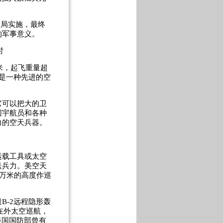
划局实施，最终
的军事意义。
时
米，起飞重量超
是一种先进的空
可以把大的卫
回宇航员和各种
力的空天兵器。
载工具或太空
送兵力。美空天
3万米的高度作巡
-2远程隐形轰
在外太空巡航，
美国国防部曾有