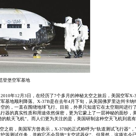
在范登堡空军基地
10年12月3日，在经历了7个多月的神秘太空之旅后，美国空军X-3
军基地顺利降落。X-37B是在去年4月下旬，从美国佛罗里达州卡纳
升空的，一直在围绕地球飞行。目前，外界只知道它在太空期间进行了
飞行器的真实性质和用途依然保密，更为它蒙上了一层神秘的面纱，
“神秘的航天飞机”。而人们更为关注的是，美国研制这种空天飞机到底
空之前，美国军方曾表示，X-37B的正式称呼为“轨道测试飞行器”
护等测试任务，并称它不会导致“太空武器化”。但显然，这项迄今