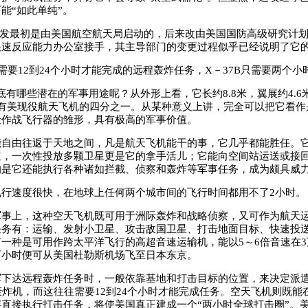
能“如此单纯”。
研发最初是由美国航空航天局启动的，后来改由美国国防高级研究计
快速反应能力办公室接手，其主导部门的变更过程似乎已经说明了它
2需要12到24个小时才能完成的远程轰炸任务，X－37B只需要两个小
有哪些潜在的军事用途呢？从外形上看，它长约8.8米，翼展约4.6
只有美现役航天飞机的四分之一。从某种意义上讲，完全可以把它看作
天作战飞行器的雏形，具有极高的军事价值。
由往返于天地之间，凡是航天飞机能干的事，它几乎都能胜任。它
道，一次性投放多颗卫星更是它的拿手活儿；它能向空间站运送或接
的是它还能执行各种诸如拦截、侦察和轰炸等军事任务，成为颇具威
速度很快，在地球上任何两个城市间的飞行时间都用不了2小时。
上，这种空天飞机既可用于洲际轰炸和战略侦察，又可作为航天运
任务有：运输、发射小卫星、攻击敌国卫星、打击地面目标、快速投
一种是可用作跨太平洋飞行的高超音速运输机，能以5～6倍音速在
两小时便可从美国杜勒斯机场飞至日本东京。
达远程轰炸任务时，一般依靠基地和打击目标的位置，来决定派遣B
2轰炸机，而这往往需要12到24个小时才能完成任务。空天飞机则既能
直接执行打击任务，将使美国真正建成一个“两小时全球打击圈”。