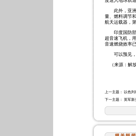
度送入地球轨道
此外，亚洲国
量、燃料调节
航天运载器，第
印度国防部也
超音速飞机，
音速燃烧效率已
可以预见，未
（来源：解放
上一主题：
以色列
下一主题：
英军新