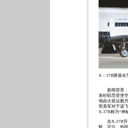
X－37B降落
新闻背景：20
洛杉矶范登堡空
地由火箭运载
而美军对于该
X-37B称为
在X-37B升
航、定位、热防