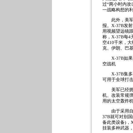
过“两小时内攻
一战略构想的
此外，美军还
报。X-37B
用视频望远镜
称，X-37B
空410千米，
克、伊朗、巴
X-37B如果
空战机
X-37B集多
可用于全球打击
美军已经拥有
机、改装常规
用的太空轰炸机
由于采用自主驾
37B就可对别
备此类设备)，
挂装多种武器，