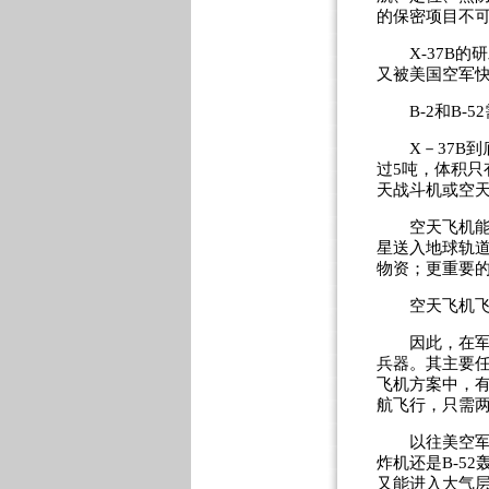
的保密项目不可
X-37B的
又被美国空军
B-2和B-5
X－37B到底
过5吨，体积
天战斗机或空
空天飞机能自
星送入地球轨
物资；更重要
空天飞机飞行
因此，在军事
兵器。其主要
飞机方案中，有
航飞行，只需
以往美空军下
炸机还是B-5
又能进入大气层