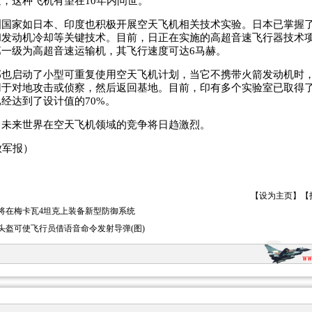
，这种飞机有望在10年内问世。
家如日本、印度也积极开展空天飞机相关技术实验。日本已掌握了
和发动机冷却等关键技术。目前，日正在实施的高超音速飞行器技术
一级为高超音速运输机，其飞行速度可达6马赫。
启动了小型可重复使用空天飞机计划，当它不携带火箭发动机时，
用于对地攻击或侦察，然后返回基地。目前，印有多个实验室已取得
经达到了设计值的70%。
来世界在空天飞机领域的竞争将日趋激烈。
军报）
【
设为主页
】【
将在梅卡瓦4坦克上装备新型防御系统
头盔可使飞行员借语音命令发射导弹(图)