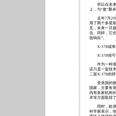
所以在未来战
上，与“敌”厮
去年7月29日
用了两个多星期
见，未来一旦接
击。同样，它
急响应”。
X-37B或
X-37B很
作为一种潜在
还只是一架技
二架X-37B
受美国的推动
国家，主要有
内有多家机构
术等方面取得
同时，欧洲国
科学家表示，