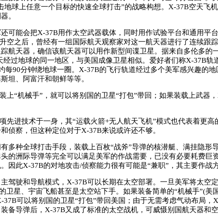
击地球上任意一个目标的快速全球打击”的战略构想。X-37B空天飞
利器。
可能会把X-37B用作太空武器载体，同时用作试验平台和通用平
发射升空之后，曾经有一组国际航天观察家对这一航天器进行了连续跟
跟踪航天器，确信该航天器可以用作新型间谍卫星。据来自多伦多的
每4天经过地球的同一地区，与美国成像卫星相似。爱好者们称X-37B
大约每90分钟绕地球一圈。X-37B的飞行轨道经过多个美军感兴趣的
基斯坦、阿富汗和朝鲜等等。
装上“机械手”，就可以将别国的卫星“打包”带回；如果装载上武器
项先进技术于一身，其“运载火箭+无人航天飞机”模式也代表着更高
和侦察，但这种定位对于X-37B来说或许还不够。
多种全球打击手段，装载上百枚“战斧”导弹的核潜艇、满挂隐形
弹头的洲际导弹等完全可以满足美军的作战需要，已没有必要耗费巨
。因此X-37B的对地攻击/侦察能力很有可能是“兼职”，其主要作战
驶和导航模式，X-37B可以长期在太空部署。一旦美军将太空定
国的卫星、宇宙飞船甚至是太空站下手。如果装备简单的“机械手”(美
X-37B可以将别国的卫星“打包”带回美国；由于无需考虑气动布局，X-
装备导弹后，X-37B又成了标准的太空战机，可威慑别国航天器和