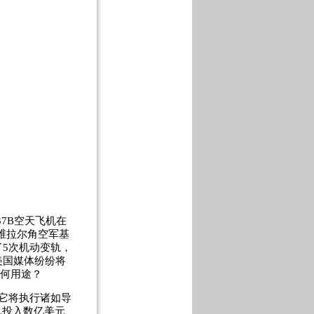
7B空天飞机在
维拉尔角空军基
5次机动变轨，
美国媒体纷纷将
有何用途？
，它将执行诸如导
已投入数亿美元