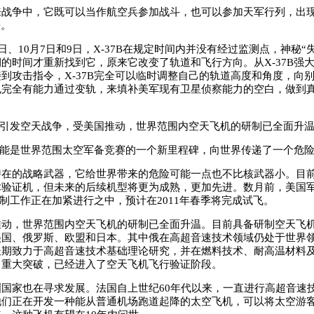
争中，它既可以当作航空兵参加战斗，也可以参加天军行列，出现
杀。
、10月7日和9日，X-37B在规定时间内并没有经过监测点，神秘“
的时间才重新找到它，原来它改变了轨道和飞行方向。从X-37B强
到攻击指令，X-37B完全可以临时调整自己的轨道高度和角度，向
也完全有能力通过变轨，来填补美军现有卫星侦察能力的空白，做到真
将引发空天战争，受美国推动，世界范围内空天飞机的研制已全面升
可能是世界范围太空军备竞赛的一个新里程碑，向世界传递了一个危
的战略武器，它给世界带来的危险可能一点也不比核武器小。目前，
术验证机，但未来的后续机型将更为成熟，更加先进。数月前，美国
的研制工作正在加紧进行之中，预计在2011年春季将完成试飞。
，世界范围内空天飞机的研制已全面升温。目前具备研制空天飞机
美国、俄罗斯、欧盟和日本。其中俄在高超音速技术领域仍处于世界
长期致力于高超音速技术基础理论研究，并在燃料技术、耐高温材料
了重大突破，已经进入了空天飞机飞行验证阶段。
家也在寻求发展。法国自上世纪60年代以来，一直进行高超音速
他们正在开发一种能从普通机场跑道起降的太空飞机，可以将太空游客