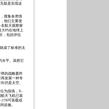
机无疑是实现这
台，搜集各类情
踪，他们主要使
一名航天观察家
轨道大约在地球上
地区，包括伊拉
，就成了标准的太
的水平。虽然它
导弹的战略轰炸
资再发展一种专
方向仍是太空。
位为战场，X-
国航天飞机已装
37B可装载或
空间设施。