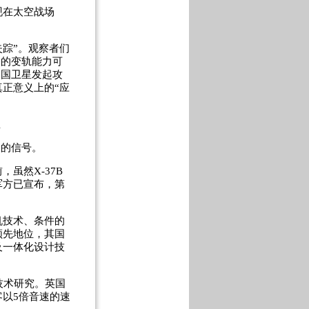
在太空战场
失踪”。观察者们
大的变轨能力可
别国卫星发起攻
正意义上的“应
温
险的信号。
虽然X-37B
军方已宣布，第
技术、条件的
领先地位，其国
及一体化设计技
技术研究。英国
以5倍音速的速