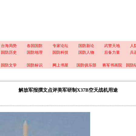
台海局势
各国国防
专家论坛
国防新论
武警天地
人
国防历史
国防地理
国防科技
国防人物
后备力量
兵
国防文学
国防标识
网上书屋
国防俱乐部
将军书画院
国防
解放军报撰文点评美军研制X37B空天战机用途