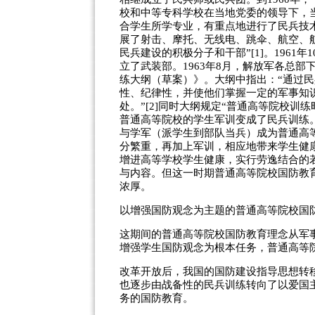
校和中等专科学校在当地党委的领导下，
合学生所学专业，有重点地进行了民兵技
展了射击、摩托、无线电、跳伞、航空、
民兵建设的积极分子和干部”[1]。196
立了武装部。1963年8月，解放军各总
练大纲（草案）》。大纲中指出：“通过
性、纪律性，并使他们掌握一定的军事知
处。”[2]同时大纲规定“普通高等院校训练
普通高等院校的学生军训变成了民兵训练。
与学军（派学生到部队当兵）成为普通高
分繁重，再加上军训，相应地带来学生健康
增进高等学校学生健康，实行劳逸结合的
与内容。但这一时期普通高等院校国防教育
浓厚。
以增强国防观念为主题的普通高等院校国防教
这期间的普通高等院校国防教育理念从军
增强学生国防观念为根本任务，普通高等
改革开放后，我国的国防建设指导思想转
也逐步由战备性的民兵训练转向了以爱国
务的国防教育。