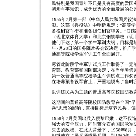
民特别是我国青年不只是具有高度的爱国
初步军事知识，成为优秀的全面发展的公民”
1955年7月第一部《中华人民共和国兵
潮。这部《兵役法》中明确规定：“高等
备役尉官军衔和准备担任尉官职务。”[2]
（现北京体育大学）和北京钢铁学校（现
他们下达了第一个学生军训大纲，目标是培
年7月28日的国务院常务会议决定，推广学
通高等院校学生军训工作全面展开。
尽管此阶段学生军训试点工作取得了一定的
育部、教育部和国防部决定，在当年暑假
第一次普通高等院校学生军训试点工作匆
在培养预备役军官上，严重地脱离了当时
以训练民兵为主题的普通高等院校国防教育(19
这期间的普通高等院校国防教育在全国“早
兵”思想的影响，直接目标是培养民兵，
1958年7月美国出兵入侵黎巴嫩，这不
强大的安全压力，同时蒋介石的国民党军队
失去的政权。在此大背景下，1958年8月
相继成立了民兵师或民兵团。到1960年