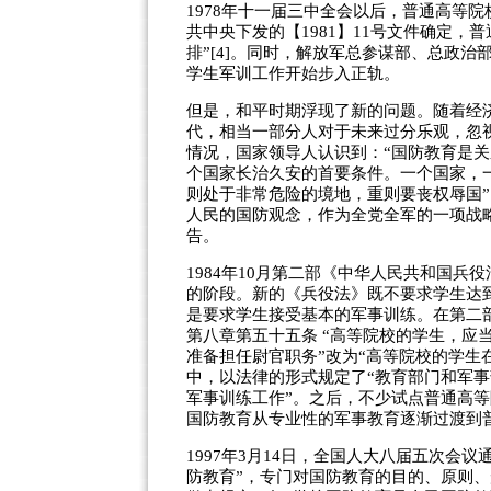
1978年十一届三中全会以后，普通高等院
共中央下发的【1981】11号文件确定，
排”[4]。同时，解放军总参谋部、总政
学生军训工作开始步入正轨。
但是，和平时期浮现了新的问题。随着经
代，相当一部分人对于未来过分乐观，忽
情况，国家领导人认识到：“国防教育是关系
个国家长治久安的首要条件。一个国家，
则处于非常危险的境地，重则要丧权辱国”
人民的国防观念，作为全党全军的一项战
告。
1984年10月第二部《中华人民共和国
的阶段。新的《兵役法》既不要求学生达
是要求学生接受基本的军事训练。在第二
第八章第五十五条 “高等院校的学生，应
准备担任尉官职务”改为“高等院校的学生
中，以法律的形式规定了“教育部门和军
军事训练工作”。之后，不少试点普通高
国防教育从专业性的军事教育逐渐过渡到
1997年3月14日，全国人大八届五次会
防教育”，专门对国防教育的目的、原则