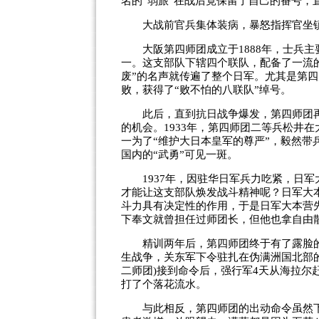
名的“弱旅”在战后竟保留了自己的番号
大战前官兵集体装病，暴怒指挥官坐
大阪第四师团成立于1888年，士兵主
一。这支部队下辖四个联队，配备了一流的
废”的名声就传遍了整个日军。尤其是第
败，获得了“败不怕的八联队”绰号。
此后，直到抗日战争爆发，第四师团再没
的机会。1933年，第四师团二等兵松井
一为了“维护大日本皇军的尊严”，毅然带兵
国内的“武勇”可见一斑。
1937年，因驻华日军兵力吃紧，日军
才能让这支部队焕发战斗精神呢？日军大
斗力具有决定性的作用，于是日军大本营
下奉文就曾担任过师团长，但他也拿自由
精训两年后，第四师团终于有了露脸的机
生战争，关东军下令驻扎在伪满洲国北部
二师团)接到命令后，强行军4天从海拉尔
打了个落花流水。
与此相反，第四师团的出动命令虽然下