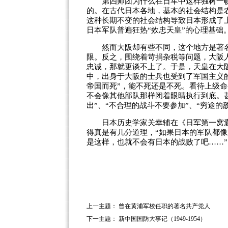
第四师团为什么在日军中这样独树一帜
的。在古代日本各地，基本的社会结构是农
这种长期不变的社会结构导致日本形成了
日本军队普遍狂热“效忠天皇”的心理基础
然而大阪却有些不同，这个地方是著名
限。反之，围绕着苛捐杂税等问题，大阪
忠诚，那就更谈不上了。于是，天皇在大
中，出身于大阪的士兵也受到了军国主义
帝国而死”，能不死还是不死。看待上级命
不会像其他部队那样闭着眼睛执行到底。
出”、“不合理的战斗不要参加”、“穷途的
日本历史学家关幸辅在《日军第一窝囊
得真是有几分道理，“如果日本的军队都
是这样，也就不会有日本的战败了吧……
上一主题：
曾在黄浦军校任职的著名共产党人
下一主题：
新中国国防大事记（1949-1954）