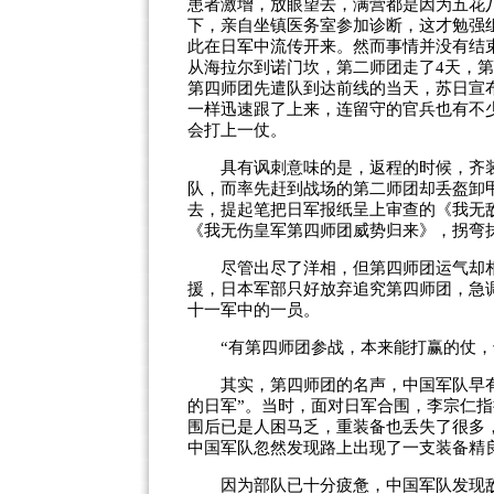
患者激增，放眼望去，满营都是因为五花
下，亲自坐镇医务室参加诊断，这才勉强
此在日军中流传开来。然而事情并没有结
从海拉尔到诺门坎，第二师团走了4天，
第四师团先遣队到达前线的当天，苏日宣
一样迅速跟了上来，连留守的官兵也有不
会打上一仗。
具有讽刺意味的是，返程的时候，齐装
队，而率先赶到战场的第二师团却丢盔卸
去，提起笔把日军报纸呈上审查的《我无
《我无伤皇军第四师团威势归来》，拐弯抹
尽管出尽了洋相，但第四师团运气却相
援，日本军部只好放弃追究第四师团，急
十一军中的一员。
“有第四师团参战，本来能打赢的仗，
其实，第四师团的名声，中国军队早有
的日军”。当时，面对日军合围，李宗仁
围后已是人困马乏，重装备也丢失了很多
中国军队忽然发现路上出现了一支装备精
因为部队已十分疲惫，中国军队发现敌