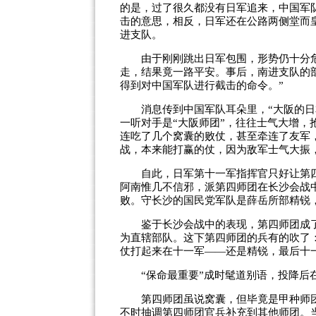
的是，过了很久都没有日军追来，中国军
击的意思，相反，日军还在公路两侧堂而
进支队。
由于刚刚跳出日军包围，形势仍十分危
走，结果竟一路平安。事后，南进支队的部
得到对中国军队进行截击的命令。”
消息传到中国军队耳朵里，“大阪的日本
一听对手是“大阪师团”，往往士气大增
连吃了几个窝囊的败仗，甚至牵连了友军
战，本来能打赢的仗，因为敌军士气大振
自此，日军第十一军指挥官只好让第四师
阿南惟几不信邪，派第四师团在长沙会战
败。守长沙的国民党军队是薛岳所部精锐
鉴于长沙会战中的表现，第四师团成了日
为直辖部队。这下第四师团的兵有的吹了
仗打起来在十一军——还是精锐，最后十
“保命最重要”成时髦道别语，投降后
第四师团虽说窝囊，但毕竟是甲种师团
不时抽调第四师团官兵补充到其他师团。