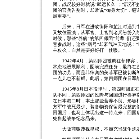
团，战况较好时就说“武运长久”；情况不妙
团的官兵告别时，却常说“御身大切”，翻译
最重要”。
后来，日军在进攻衡阳和芷江时遇到中
又故伎重演，从军官、士官到老兵纷纷入
时候，那些“养病”的第四师团“前辈”们
意参战时，这些“病号”却豪气冲天地说：
主攻么，自然是要好好打一仗喽。”
1942年4月，第四师团被调往菲律宾
常态地进展顺利，圆满完成任务，最终在
团的功劳，而是菲律宾的美菲军已被切断
一点儿也不新鲜。此后，第四师团在日军
1945年8月日本投降时，第四师团正
队不同，第四师团的投降与回国进行得异
在日本港口时，本土那些营养不良、形容
方军中战死最少、装备物资保留最完整的
回国后，也马上体现出这一特点来，回国
兜售起战争纪念品来。
大阪商贩蔑视皇权，不愿充当战争炮